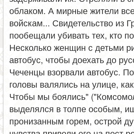
облаком. А мирные жители вс
войскам... Свидетельство из Гр
пообещали убивать тех, кто п
Несколько женщин с детьми р
автобус, чтобы доехать до рус
Чеченцы взорвали автобус. По
головы валялись на улице, ка
Чтобы мы боялись" ("Комсомо
выделялся в толпе особым, и
пронизанным горем, острой д
чувства привели его на пост р