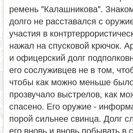
ремень "Калашникова". Знаком
долго не расставался с оружи
участия в контртеррористичес
нажал на спусковой крючок. 
и офицерский долг подполков
его сослуживцев не в том, чтоб
чтобы как можно меньше было
прозвучало выстрелов, как м
спасено. Его оружие - информ
порой сильнее свинца. Долг с
его вновь и вновь побывать в 