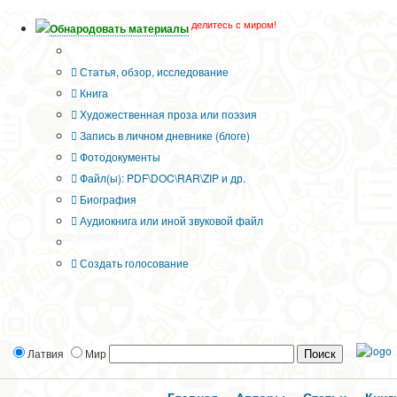
делитесь с миром!
Обнародовать материалы
Тип публикации
Статья, обзор, исследование
Книга
Художественная проза или поэзия
Запись в личном дневнике (блоге)
Фотодокументы
Файл(ы): PDF\DOC\RAR\ZIP и др.
Биография
Аудиокнига или иной звуковой файл
Дополнительные опции:
Создать голосование
Латвия
Мир