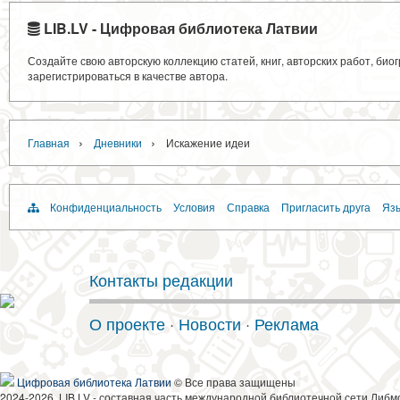
LIB.LV - Цифровая библиотека Латвии
Создайте свою авторскую коллекцию статей, книг, авторских работ, би
зарегистрироваться в качестве автора.
›
›
Главная
Дневники
Искажение идеи
Конфиденциальность
Условия
Справка
Пригласить друга
Язы
Контакты редакции
О проекте
·
Новости
·
Реклама
Цифровая библиотека Латвии
© Все права защищены
2024-2026, LIB.LV - составная часть международной библиотечной сети Либм