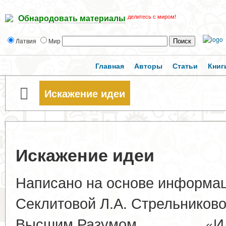
делитесь с миром!
Обнародовать материалы
Латвия
Мир
Главная
Авторы
Статьи
Книг
Искажение идеи
Искажение идеи
Написано на основе информац
Секлитовой Л.А. Стрельниковой
Высшим Разумом «Ид