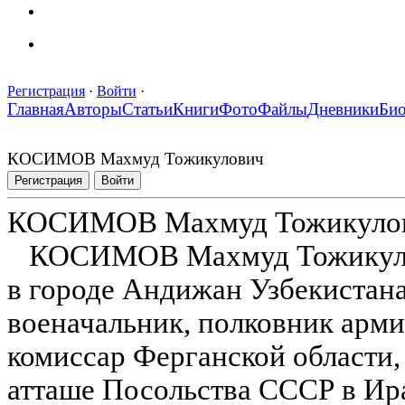
Регистрация
·
Войти
·
Главная
Авторы
Статьи
Книги
Фото
Файлы
Дневники
Би
КОСИМОВ Махмуд Тожикулович
Регистрация
Войти
КОСИМОВ Махмуд Тожикуло
КОСИМОВ Махмуд Тожикулови
в городе Андижан Узбекистана
военачальник, полковник арм
комиссар Ферганской области
атташе Посольства СССР в Ир