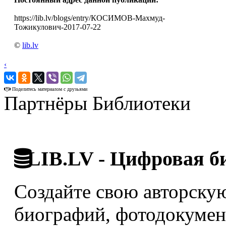
https://lib.lv/blogs/entry/КОСИМОВ-Махмуд-
Тожикулович-2017-07-22
©
lib.lv
‹
›
Поделитесь материалом с друзьями
Партнёры Библиотеки
LIB.LV - Цифровая б
Создайте свою авторскую
биографий, фотодокумент