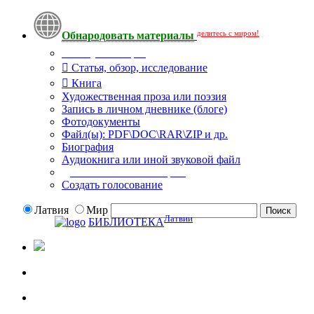
делитесь с миром!
Обнародовать материалы
Тип публикации
Статья, обзор, исследование
Книга
Художественная проза или поэзия
Запись в личном дневнике (блоге)
Фотодокументы
Файл(ы): PDF\DOC\RAR\ZIP и др.
Биография
Аудиокнига или иной звуковой файл
Дополнительные опции:
Создать голосование
Латвия
Мир
Латвии
БИБЛИОТЕКА