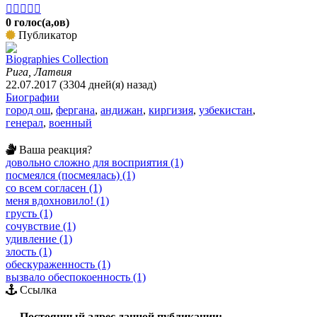





0 голос(а,ов)
Публикатор
Biographies Collection
Рига, Латвия
22.07.2017 (3304 дней(я) назад)
Биографии
город ош
,
фергана
,
андижан
,
киргизия
,
узбекистан
,
генерал
,
военный
Ваша реакция?
довольно сложно для восприятия (1)
посмеялся (посмеялась) (1)
со всем согласен (1)
меня вдохновило! (1)
грусть (1)
сочувствие (1)
удивление (1)
злость (1)
обескураженность (1)
вызвало обеспокоенность (1)
Ссылка
Постоянный адрес данной публикации: