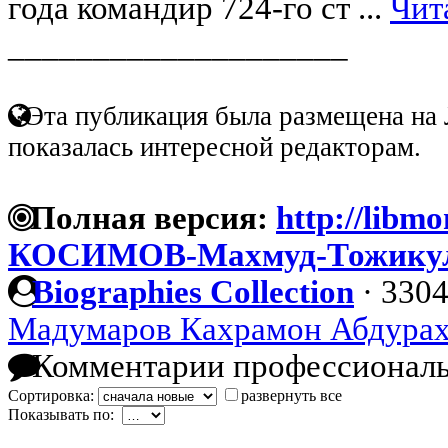
года командир 724-го ст ...
Чит
____________________
Эта публикация была размещена на 
показалась интересной редакторам.
Полная версия:
http://libmo
КОСИМОВ-Махмуд-Тожику
Biographies Collection
·
3304
Мадумаров Кахрамон Абдура
Комментарии профессиональ
Сортировка:
развернуть все
Показывать по: