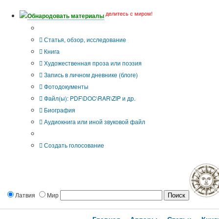
делитесь с миром!
Обнародовать материалы
Тип публикации
Статья, обзор, исследование
Книга
Художественная проза или поэзия
Запись в личном дневнике (блоге)
Фотодокументы
Файл(ы): PDF\DOC\RAR\ZIP и др.
Биография
Аудиокнига или иной звуковой файл
Дополнительные опции:
Создать голосование
Латвия
Мир