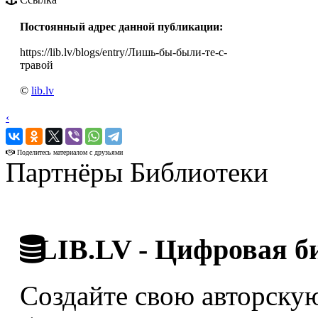
Постоянный адрес данной публикации:
https://lib.lv/blogs/entry/Лишь-бы-были-те-с-
травой
©
lib.lv
‹
›
Поделитесь материалом с друзьями
Партнёры Библиотеки
LIB.LV - Цифровая б
Создайте свою авторскую