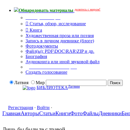
делитесь с миром!
Обнародовать материалы
Тип публикации
Статья, обзор, исследование
Книга
Художественная проза или поэзия
Запись в личном дневнике (блоге)
Фотодокументы
Файл(ы): PDF\DOC\RAR\ZIP и др.
Биография
Аудиокнига или иной звуковой файл
Дополнительные опции:
Создать голосование
Латвия
Мир
Латвии
БИБЛИОТЕКА
Регистрация
·
Войти
·
Главная
Авторы
Статьи
Книги
Фото
Файлы
Дневники
Би
Лишь бы были те с травой