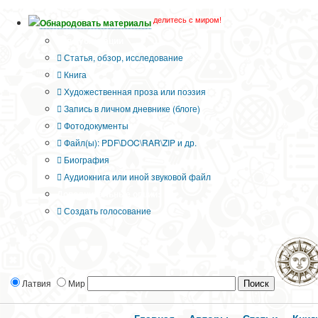
делитесь с миром!
Обнародовать материалы
Тип публикации
Статья, обзор, исследование
Книга
Художественная проза или поэзия
Запись в личном дневнике (блоге)
Фотодокументы
Файл(ы): PDF\DOC\RAR\ZIP и др.
Биография
Аудиокнига или иной звуковой файл
Дополнительные опции:
Создать голосование
Латвия
Мир