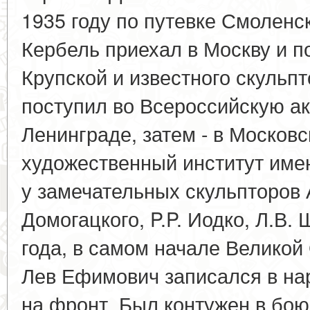
1935 году по путевке Смолен
Кербель приехал в Москву и п
Крупской и известного скульп
поступил во Всероссийскую а
Ленинграде, затем - в Москов
художественный институт имен
у замечательных скульпторов А
Домогацкого, P.P. Иодко, Л.В.
года, в самом начале Великой
Лев Ефимович записался в на
на фронт. Был контужен в бою