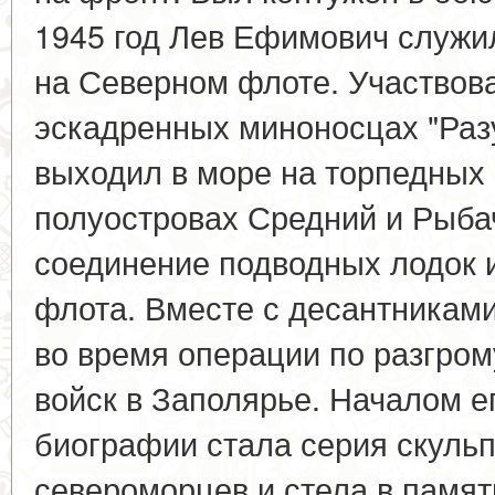
1945 год Лев Ефимович служ
на Северном флоте. Участвова
эскадренных миноносцах "Раз
выходил в море на торпедных 
полуостровах Средний и Рыбач
соединение подводных лодок 
флота. Вместе с десантникам
во время операции по разгро
войск в Заполярье. Началом е
биографии стала серия скульп
североморцев и стела в памят