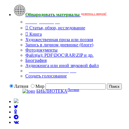
делитесь с миром!
Обнародовать материалы
Тип публикации
Статья, обзор, исследование
Книга
Художественная проза или поэзия
Запись в личном дневнике (блоге)
Фотодокументы
Файл(ы): PDF\DOC\RAR\ZIP и др.
Биография
Аудиокнига или иной звуковой файл
Дополнительные опции:
Создать голосование
Латвия
Мир
Латвии
БИБЛИОТЕКА