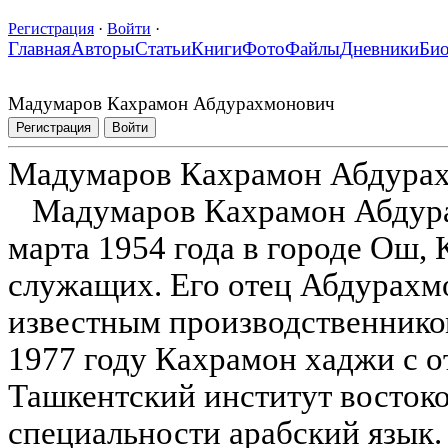
Регистрация
·
Войти
·
Главная
Авторы
Статьи
Книги
Фото
Файлы
Дневники
Би
Мадумаров Кахрамон Абдурахмонович
Регистрация
Войти
Мадумаров Кахрамон Абдура
Мадумаров Кахрамон Абдура
марта 1954 года в городе Ош, 
служащих. Его отец Абдурах
известным производственнико
1977 году Кахрамон хаджи с 
Ташкентский институт восток
специальности арабский язык.