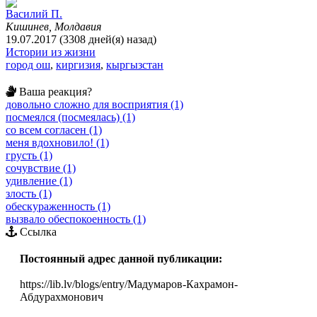
Вacилий П.
Кишинев, Молдавия
19.07.2017 (3308 дней(я) назад)
Истории из жизни
город ош
,
киргизия
,
кыргызстан
Ваша реакция?
довольно сложно для восприятия (1)
посмеялся (посмеялась) (1)
со всем согласен (1)
меня вдохновило! (1)
грусть (1)
сочувствие (1)
удивление (1)
злость (1)
обескураженность (1)
вызвало обеспокоенность (1)
Ссылка
Постоянный адрес данной публикации:
https://lib.lv/blogs/entry/Мадумаров-Кахрамон-
Абдурахмонович