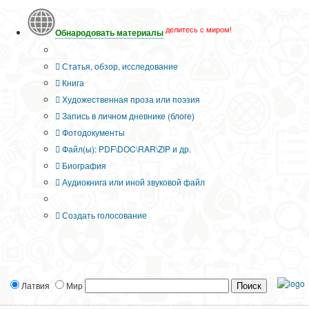
делитесь с миром!
Обнародовать материалы
Тип публикации
Статья, обзор, исследование
Книга
Художественная проза или поэзия
Запись в личном дневнике (блоге)
Фотодокументы
Файл(ы): PDF\DOC\RAR\ZIP и др.
Биография
Аудиокнига или иной звуковой файл
Дополнительные опции:
Создать голосование
Латвия
Мир