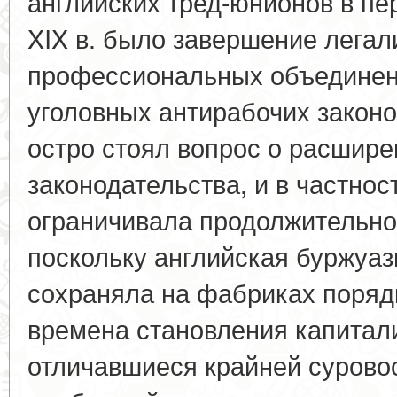
английских тред-юнионов в пе
XIX в. было завершение легал
профессиональных объединен
уголовных антирабочих законо
остро стоял вопрос о расшир
законодательства, и в частност
ограничивала продолжительнос
поскольку английская буржуази
сохраняла на фабриках поряд
времена становления капитали
отличавшиеся крайней сурово