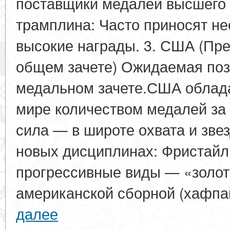
поставщики медалей высшего 
трамплина: Часто приносят н
высокие награды. 3. США (Пре
общем зачете) Ожидаемая пози
медальном зачете.США облад
мире количеством медалей за 
сила — в широте охвата и зве
новых дисциплинах: Фристайл 
прогрессивные виды — «золот
американской сборной (хафпай
далее