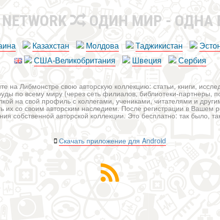
R NETWORK
ОДИН МИР - ОДНА
аина
Казахстан
Молдова
Таджикистан
Эсто
США-Великобритания
Швеция
Сербия
те на Либмонстре свою авторскую коллекцию: статьи, книги, иссл
уды по всему миру (через сеть филиалов, библиотеки-партнеры, по
лкой на свой профиль с коллегами, учениками, читателями и друг
ь их со своим авторским наследием. После регистрации в Вашем 
ия собственной авторской коллекции. Это бесплатно: так было, так 
Скачать приложение для Android