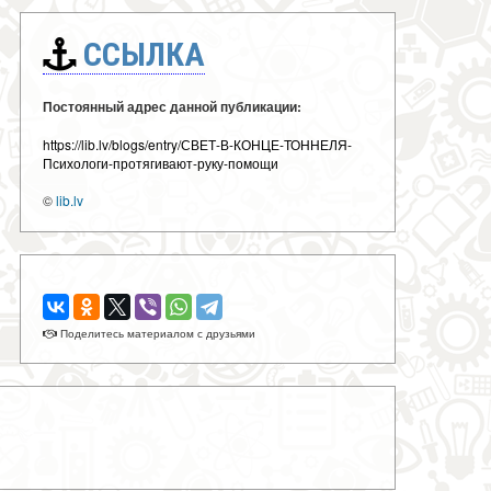
ССЫЛКА
Постоянный адрес данной публикации:
https://lib.lv/blogs/entry/СВЕТ-В-КОНЦЕ-ТОННЕЛЯ-
Психологи-протягивают-руку-помощи
©
lib.lv
Поделитесь материалом с друзьями