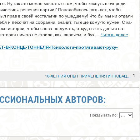
 я. Ну как это можно мечтать о том, чтобы киснуть в оче­реди
ические» решения партии? Понадобилось пять лет, чтобы
 был прав в своей ностальгии по ушедшему! Что бы мы ни отдали
ебя и песо­чат на собрании, значит, ты еще кому-то нужен. С ка­
о истории, чтобы снова не думать, откуда взять деньги на
оторая ничего не стоила, как, впрочем, и бу­х ...
Читать далее
w/СВЕТ-В-КОНЦЕ-ТОННЕЛЯ-Психологи-протягивают-руку-
10-ЛЕТНИЙ ОПЫТ ПРИМЕНЕНИЯ ИННОВАЦИОННЫХ РАЗРАБОТОК РОССИЙСКОЙ НАУЧНОЙ ШКОЛЫ КООРДИНАЦИОННОЙ ПСИХОФИЗИОЛОГИИ И ПСИХОЛОГИИ РАЗВИТИЯ И.М.МИРОШНИК ДЛЯ МЕДИКО-ПСИХОЛОГИЧЕСКОЙ РЕАБИЛИТАЦИИ ДЕТЕЙ С ОВЗ В КЛИНИЧЕСКОМ САНАТОРИИ
ССИОНАЛЬНЫХ АВТОРОВ:
Показывать по: