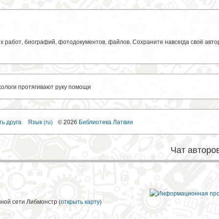
ких работ, биографий, фотодокументов, файлов. Сохраните навсегда своё авт
логи протягивают руку помощи
ть друга
Язык (ru)
© 2026
Библиотека Латвии
Чат авторо
чной сети Либмонстр (
открыть карту
)