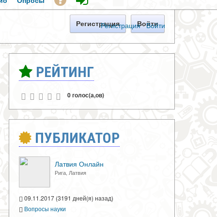
ио
Опросы
Регистрация
Войти
Регистрация
·
Войти
РЕЙТИНГ
0 голос(а,ов)
ПУБЛИКАТОР
Латвия Онлайн
Рига, Латвия
09.11.2017 (3191 дней(я) назад)
Вопросы науки