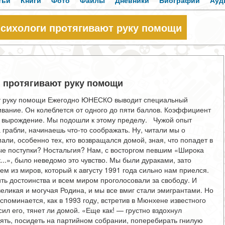
тьи
Книги
Фото
Файлы
Дневники
Биографии
Ауд
ихологи протягивают руку помощи
 протягивают руку помощи
 руку помощи Ежегодно ЮНЕСКО выводит специальный
ание. Он колеблется от одного до пяти баллов. Коэффициент
а вырождение. Мы по­дошли к этому пределу. Чужой опыт
 грабли, начи­наешь что-то соображать. Ну, читали мы о
ли, особенно тех, кто возвращался до­мой, зная, что попадет в
ые поступки? Ностальгия? Нам, с восторгом певшим «Широка
к...», было неведо­мо это чувство. Мы были дураками, зато
ем из миров, который к августу 1991 года сильно нам приелся.
ить достоинства и всем миром проголосовали за свободу. И
ликая и могучая Родина, и мы все вмиг стали эмиг­рантами. Но
поминается, как в 1993 году, встретив в Мюн­хене известного
ил его, тянет ли домой. «Еще как! — грустно вздохнул
ять, посидеть на партийном собрании, поперебирать гнилую