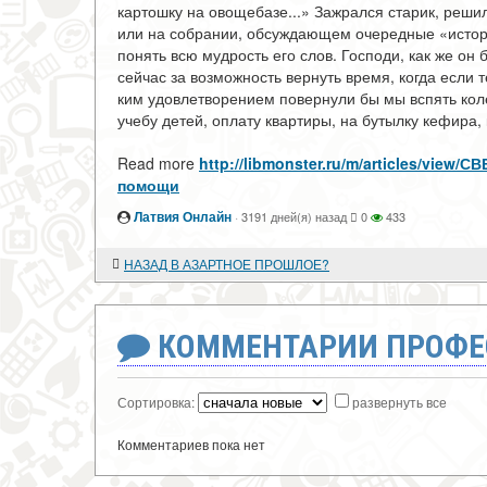
кар­тошку на овощебазе...» Зажрался старик, решил
или на собрании, об­суждающем очередные «истор
понять всю мудрость его слов. Господи, как же он
сейчас за возможность вернуть вре­мя, когда если т
ким удовлетворением повернули бы мы вспять колес
учебу детей, оп­лату квартиры, на бутылку кефира, к
Read more
http://libmonster.ru/m/articles/vie
помощи
Латвия Онлайн
·
3191 дней(я) назад
0
433
НАЗАД В АЗАРТНОЕ ПРОШЛОЕ?
КОММЕНТАРИИ ПРОФЕ
Сортировка:
развернуть все
Комментариев пока нет