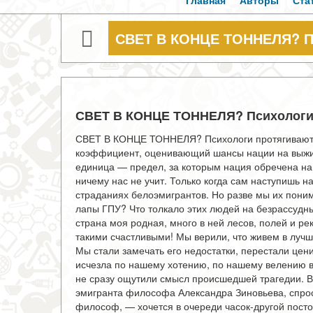
Главная
Авторы
Ста
СВЕТ В КОНЦЕ ТОННЕЛЯ? Пс
СВЕТ В КОНЦЕ ТОННЕЛЯ? Психологи
СВЕТ В КОНЦЕ ТОННЕЛЯ? Психологи протягивают
коэффициент, оценивающий шансы нации на выжив
единица — предел, за ко­торым нация обречена н
ничему нас не учит. Только когда сам наступишь на
страданиях белоэмигрантов. Но разве мы их понима
лапы ГПУ? Что толкало этих людей на безрассудн
страна моя род­ная, много в ней лесов, по­лей и ре
такими сча­стливыми! Мы верили, что живем в лучш
Мы стали замечать его недо­статки, перестали цен
исчезла по нашему хоте­нию, по нашему велению ве
не сразу ощутили смысл происшедшей тра­гедии. Вс
эмигранта философа Александра Зи­новьева, спрос
философ, — хочется в очереди часок-другой посто