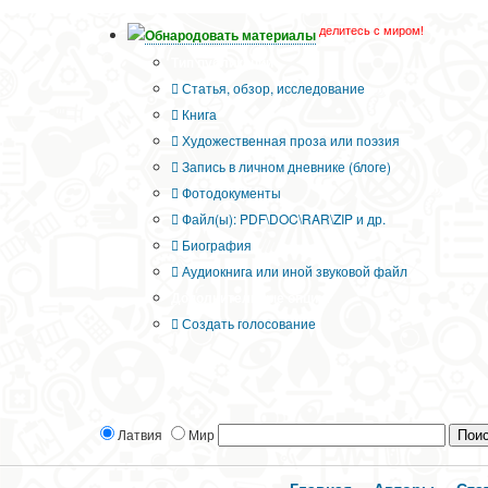
делитесь с миром!
Обнародовать материалы
Тип публикации
Статья, обзор, исследование
Книга
Художественная проза или поэзия
Запись в личном дневнике (блоге)
Фотодокументы
Файл(ы): PDF\DOC\RAR\ZIP и др.
Биография
Аудиокнига или иной звуковой файл
Дополнительные опции:
Создать голосование
Латвия
Мир