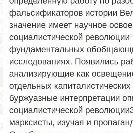
фальсификаторов истории Вел
значение имеет научное осво
социалистической революции 
фундаментальных обобщающи
исследованиях. Появились раб
анализирующие как освещение
отдельных капиталистических с
буржуазные интерпретации оп
социалистической революции3
марксисты, изучая и пропаган