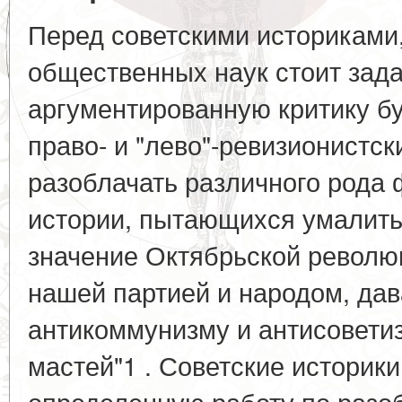
Перед советскими историками
общественных наук стоит зада
аргументированную критику б
право- и "лево"-ревизионистск
разоблачать различного рода
истории, пытающихся умалит
значение Октябрьской революц
нашей партией и народом, да
антикоммунизму и антисоветиз
мастей"1 . Советские историк
определенную работу по разо