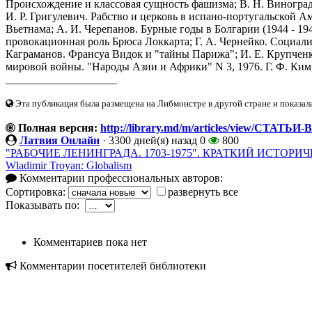
Происхождение и классовая сущность фашизма; В. Н. Виногра
И. Р. Григулевич. Рабство и церковь в испано-португальской А
Вьетнама; А. И. Черепанов. Бурные годы в Болгарии (1944 - 1947
провокационная роль Брюса Локкарта; Г. А. Чернейко. Социали
Каграманов. Франсуа Видок и "тайны Парижа"; И. Е. Крупченк
мировой войны. "Народы Азии и Африки" N 3, 1976. Г. Ф. Ким
____________________
Эта публикация была размещена на Либмонстре в другой стране и показал
Полная версия:
http://library.md/m/articles/view/
Латвия Онлайн
·
3300 дней(я) назад
0
800
"РАБОЧИЕ ЛЕНИНГРАДА. 1703-1975". КРАТКИЙ ИСТОРИ
Wladimir Troyan: Globalism
Комментарии профессиональных авторов:
Сортировка:
развернуть все
Показывать по:
Комментариев пока нет
Комментарии посетителей библиотеки