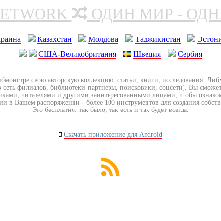
NETWORK
ОДИН МИР - ОД
краина
Казахстан
Молдова
Таджикистан
Эстон
США-Великобритания
Швеция
Сербия
ибмонстре свою авторскую коллекцию: статьи, книги, исследования. Ли
з сеть филиалов, библиотеки-партнеры, поисковики, соцсети). Вы сможет
иками, читателями и другими заинтересованными лицами, чтобы ознако
ии в Вашем распоряжении - более 100 инструментов для создания собст
Это бесплатно: так было, так есть и так будет всегда.
Скачать приложение для Android