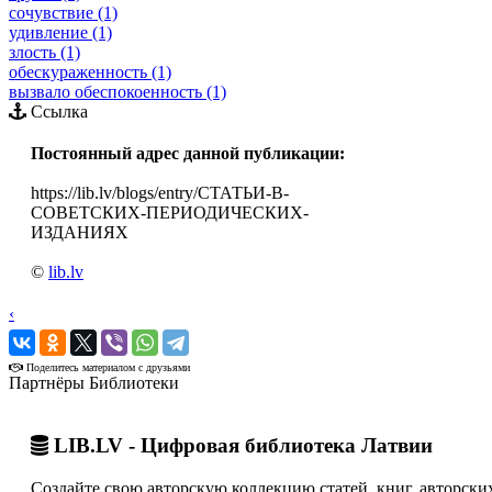
сочувствие (1)
удивление (1)
злость (1)
обескураженность (1)
вызвало обеспокоенность (1)
Ссылка
Постоянный адрес данной публикации:
https://lib.lv/blogs/entry/СТАТЬИ-В-
СОВЕТСКИХ-ПЕРИОДИЧЕСКИХ-
ИЗДАНИЯХ
©
lib.lv
‹
›
Поделитесь материалом с друзьями
Партнёры Библиотеки
LIB.LV - Цифровая библиотека Латвии
Создайте свою авторскую коллекцию статей, книг, авторских