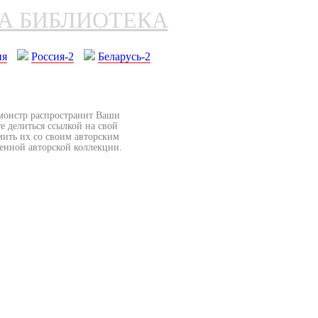
НА БИБЛИОТЕКА
ия
Россия-2
Беларусь-2
бмонстр распространит Ваши
е делиться ссылкой на свой
мить их со своим авторским
венной авторской коллекции.