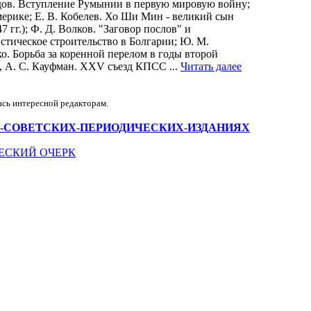
дов. Вступление Румынии в первую мировую войну;
мерике; Е. В. Кобелев. Хо Ши Мин - великий сын
 гг.); Ф. Д. Волков. "Заговор послов" и
стическое строительство в Болгарии; Ю. М.
о. Борьба за коренной перелом в годы второй
, А. С. Кауфман. XXV съезд КПСС ...
Читать далее
ась интересной редакторам.
СТАТЬИ-В-СОВЕТСКИХ-ПЕРИОДИЧЕСКИХ-ИЗДАНИЯХ
ЧЕСКИЙ ОЧЕРК