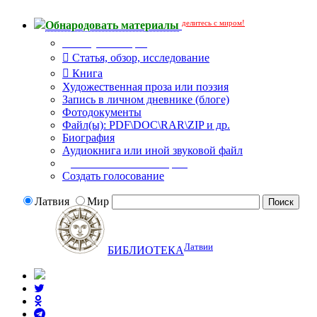
делитесь с миром!
Обнародовать материалы
Тип публикации
Статья, обзор, исследование
Книга
Художественная проза или поэзия
Запись в личном дневнике (блоге)
Фотодокументы
Файл(ы): PDF\DOC\RAR\ZIP и др.
Биография
Аудиокнига или иной звуковой файл
Дополнительные опции:
Создать голосование
Латвия
Мир
Латвии
БИБЛИОТЕКА