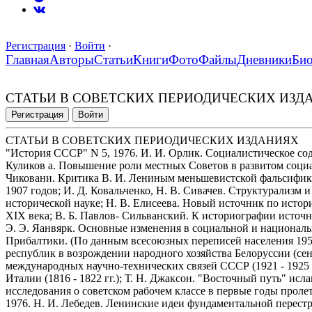
Регистрация
·
Войти
·
Главная
Авторы
Статьи
Книги
Фото
Файлы
Дневники
Би
СТАТЬИ В СОВЕТСКИХ ПЕРИОДИЧЕСКИХ ИЗД
Регистрация
Войти
СТАТЬИ В СОВЕТСКИХ ПЕРИОДИЧЕСКИХ ИЗДАНИЯХ
"История СССР" N 5, 1976. И. И. Орлик. Социалистическое содр
Куликов а. Повышение роли местных Советов в развитом социа
Чиковани. Критика В. И. Лениным меньшевистской фальсифика
1907 годов; И. Д. Ковальченко, Н. В. Сивачев. Структурализм
исторической науке; Н. В. Елисеева. Новый источник по исто
XIX века; В. Б. Павлов- Сильванский. К историографии источ
Э. Э. Яанвярк. Основные изменения в социальной и националь
Прибалтики. (По данным всесоюзных переписей населения 1959 
республик в возрождении народного хозяйства Белоруссии (сентя
международных научно-технических связей СССР (1921 - 1925 гг
Италии (1816 - 1822 гг.); Т. Н. Джаксон. "Восточный путь" исл
исследования о советском рабочем классе в первые годы проле
1976. Н. И. Лебедев. Ленинские идеи фундаментальной перес