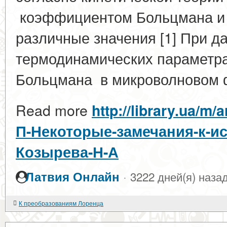
коэффициентом Больцмана и 
различные значения [1] При д
термодинамических параметр
Больцмана в микроволновом ф
Read more
http://library.ua/m
П-Некоторые-замечания-к-и
Козырева-Н-А
·
Латвия Онлайн
3222 дней(я) наза
К преобразованиям Лоренца