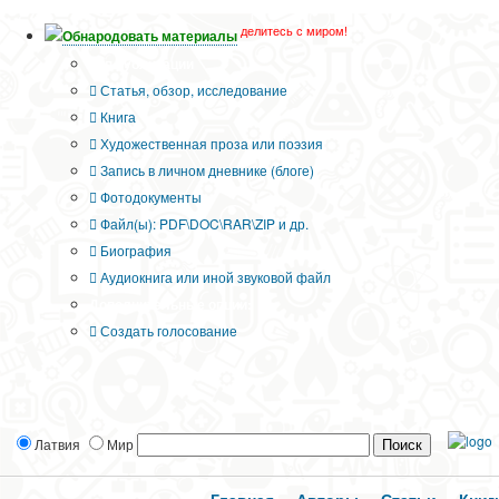
делитесь с миром!
Обнародовать материалы
Тип публикации
Статья, обзор, исследование
Книга
Художественная проза или поэзия
Запись в личном дневнике (блоге)
Фотодокументы
Файл(ы): PDF\DOC\RAR\ZIP и др.
Биография
Аудиокнига или иной звуковой файл
Дополнительные опции:
Создать голосование
Латвия
Мир