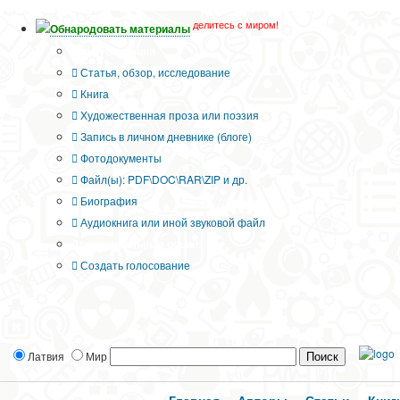
делитесь с миром!
Обнародовать материалы
Тип публикации
Статья, обзор, исследование
Книга
Художественная проза или поэзия
Запись в личном дневнике (блоге)
Фотодокументы
Файл(ы): PDF\DOC\RAR\ZIP и др.
Биография
Аудиокнига или иной звуковой файл
Дополнительные опции:
Создать голосование
Латвия
Мир