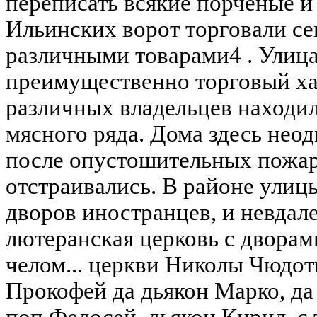
переписать всякие порченые и 
Ильинских ворот торговали се
различными товарами4 . Улиц
преимущественно торговый ха
различных владельцев находил
мясного ряда. Дома здесь неод
после опустошительных пожар
отстраивались. В районе улиц
дворов иностранцев, и невдале
лютеранская церковь с дворам
челом... церкви Николы Чюдот
Прокофей да дьякон Марко, да
поп Федосей, дьякон Кирил, с