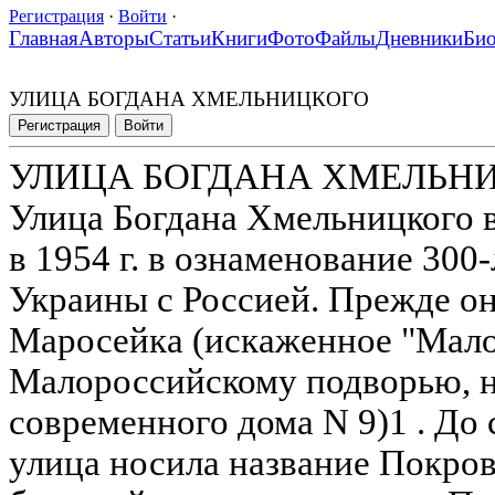
Регистрация
·
Войти
·
Главная
Авторы
Статьи
Книги
Фото
Файлы
Дневники
Би
УЛИЦА БОГДАНА ХМЕЛЬНИЦКОГО
Регистрация
Войти
УЛИЦА БОГДАНА ХМЕЛЬН
Улица Богдана Хмельницкого в
в 1954 г. в ознаменование 300
Украины с Россией. Прежде он
Маросейка (искаженное "Мало
Малороссийскому подворью, н
современного дома N 9)1 . До
улица носила название Покро