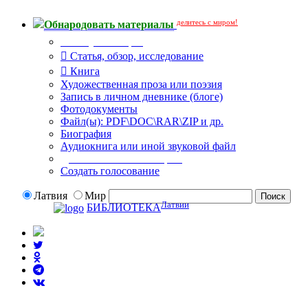
делитесь с миром!
Обнародовать материалы
Тип публикации
Статья, обзор, исследование
Книга
Художественная проза или поэзия
Запись в личном дневнике (блоге)
Фотодокументы
Файл(ы): PDF\DOC\RAR\ZIP и др.
Биография
Аудиокнига или иной звуковой файл
Дополнительные опции:
Создать голосование
Латвия
Мир
Латвии
БИБЛИОТЕКА