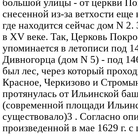
большой улицы - от церкви П
снесенной из-за ветхости еще в
где находится сейчас дом N 2.
в XV веке. Так, Церковь Покр
упоминается в летописи под 14
Дивногорца (дом N 5) - под 14
был лес, через который проход
Красное, Черкизово и Стромынь
протянулась от Ильинской ба
(современной площади Ильинс
существовало)3 . Согласно оп
произведенной в мае 1629 г. с 