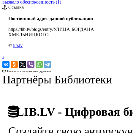
вызвало обеспокоенность (1)
Ссылка
Постоянный адрес данной публикации:
https://lib.lv/blogs/entry/УЛИЦА-БОГДАНА-
ХМЕЛЬНИЦКОГО
©
lib.lv
‹
›
Поделитесь материалом с друзьями
Партнёры Библиотеки
LIB.LV - Цифровая б
Создайте свою авторскую