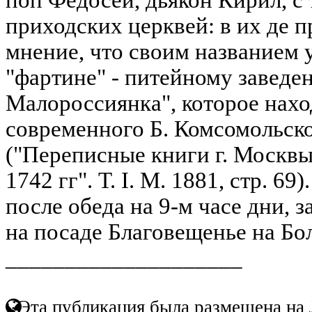
приходских церквей: в их де п
мнение, что своим названием 
"фартине" - питейному заведе
Малороссиянка", которое нахо
современного Б. Комсомольског
("Переписные книги г. Москвы
1742 гг". Т. I. M. 1881, стр. 69
после обеда на 9-м часе дни, 
на посаде Благовещенье на Боло
____________________
Эта публикация была размещена на 