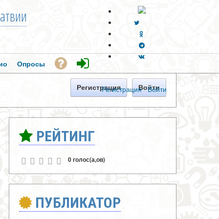
атвии
ио
Опросы
Регистрация
Войти
Регистрация
·
Войти
РЕЙТИНГ
0 голос(а,ов)
ПУБЛИКАТОР