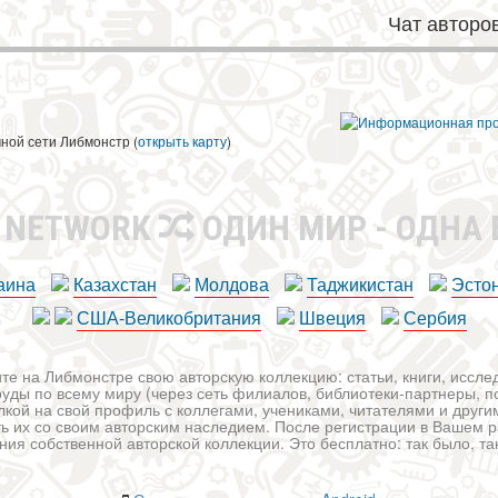
Чат авторо
чной сети Либмонстр (
открыть карту
)
R NETWORK
ОДИН МИР - ОДНА
аина
Казахстан
Молдова
Таджикистан
Эсто
США-Великобритания
Швеция
Сербия
те на Либмонстре свою авторскую коллекцию: статьи, книги, иссл
уды по всему миру (через сеть филиалов, библиотеки-партнеры, по
лкой на свой профиль с коллегами, учениками, читателями и друг
ь их со своим авторским наследием. После регистрации в Вашем 
ия собственной авторской коллекции. Это бесплатно: так было, так 