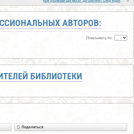
Кои държави ще могат да оцелеят след ядрен конфликт?
ССИОНАЛЬНЫХ АВТОРОВ:
Показывать по:
ТЕЛЕЙ БИБЛИОТЕКИ
Поделиться