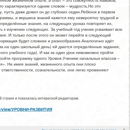
ленном жизненном опыте, а опыт – это совокупность навыков,
то характеризуется одним словом – мудрость.Но это
, пусть даже дожил он до глубоких седин.Ребёнок в первом
граммы, и вершина знаний кажется ему невероятно трудной и
определённые знания, на следующих уроках повторяет их,
ть к изучению следующих. За учебный год ученик усваивает всю
ня. И только после этого он может перейти в следующий
нформация будет сложнее и разнообразнее.Аналогично идёт
ак на один школьный день) ей даются определённые задания,
ого учебного года). И как за один урок невозможно пройти
 пройти программу одного Уровня.Ученики начальных классов –
я». Не имея знаний, жизненного опыта они плохо
ответственности, сознательности, они легко променяют
 стране и показалась интересной редакторам.
cles/view/УРОВНИ-РАЗВИТИЯ