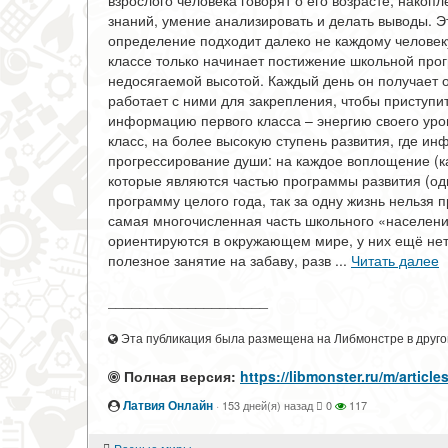
взрослого человека говорят о его возрасте, накоп
знаний, умение анализировать и делать выводы. Э
определение подходит далеко не каждому человеку
классе только начинает постижение школьной про
недосягаемой высотой. Каждый день он получает 
работает с ними для закрепления, чтобы приступи
информацию первого класса – энергию своего уров
класс, на более высокую ступень развития, где и
прогрессирование души: на каждое воплощение (к
которые являются частью программы развития (одн
программу целого года, так за одну жизнь нельзя
самая многочисленная часть школьного «населени
ориентируются в окружающем мире, у них ещё нет 
полезное занятие на забаву, разв ...
Читать далее
____________________
Эта публикация была размещена на Либмонстре в другой
Полная версия:
https://libmonster.ru/m/arti
Латвия Онлайн
·
153 дней(я) назад
0
117