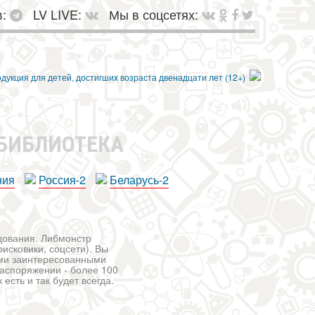
в:
LV LIVE:
Мы в соцсетях:
 БИБЛИОТЕКА
ния
Россия-2
Беларусь-2
едования. Либмонстр
исковики, соцсети). Вы
ими заинтересованными
распоряжении - более 100
есть и так будет всегда.