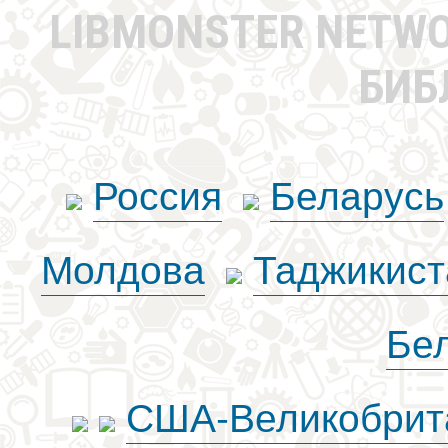
LIBMONSTER NETW
БИБ
Россия
Беларусь
Молдова
Таджикист
Бе
США-Великобрит