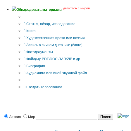
делитесь с миром!
Обнародовать материалы
Тип публикации
Статья, обзор, исследование
Книга
Художественная проза или поэзия
Запись в личном дневнике (блоге)
Фотодокументы
Файл(ы): PDF\DOC\RAR\ZIP и др.
Биография
Аудиокнига или иной звуковой файл
Дополнительные опции:
Создать голосование
Латвия
Мир