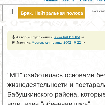
Главная
Авторы
Статьи
Книг
Текст ста
Брак. Нейтральная полоса
Автор(ы) публикации
:
Анна КАБИКОВА
→
Источник:
Московская правда, 2002-10-22
→
"МП" озаботилась основами бе
жизнедеятельности и постара
Бабушкинского района, которы
ноги, едва "обвенчавшись".