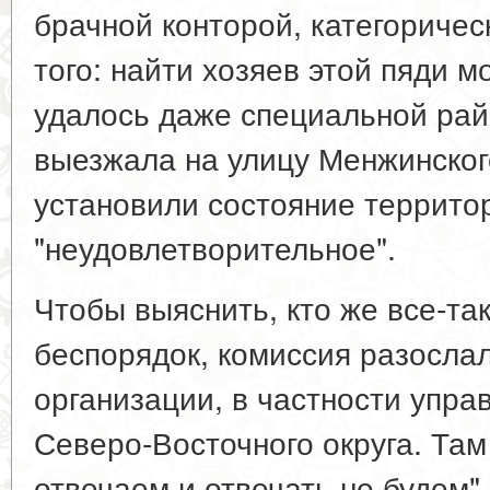
брачной конторой, категориче
того: найти хозяев этой пяди м
удалось даже специальной рай
выезжала на улицу Менжинског
установили состояние территор
"неудовлетворительное".
Чтобы выяснить, кто же все-так
беспорядок, комиссия разосла
организации, в частности упра
Северо-Восточного округа. Там 
отвечаем и отвечать не будем"