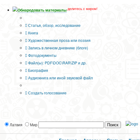
делитесь с миром!
Обнародовать материалы
Тип публикации
Статья, обзор, исследование
Книга
Художественная проза или поэзия
Запись в личном дневнике (блоге)
Фотодокументы
Файл(ы): PDF\DOC\RAR\ZIP и др.
Биография
Аудиокнига или иной звуковой файл
Дополнительные опции:
Создать голосование
Латвия
Мир