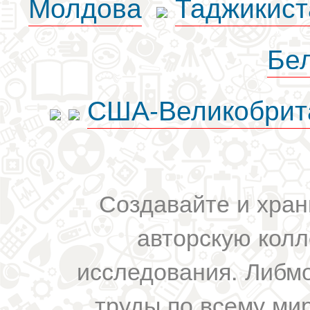
Молдова
Таджикист
Бе
США-Великобрит
Создавайте и хран
авторскую колл
исследования. Либм
труды по всему мир