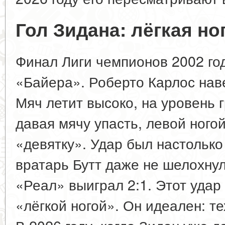
Гол Зидана: лёгкая ног
Финал Лиги чемпионов 2002 го
«Байера». Роберто Карлос нав
Мяч летит высоко, на уровень 
давая мячу упасть, левой ногой,
«девятку». Удар был настольк
вратарь Бутт даже не шелохнул
«Реал» выиграл 2:1. Этот удар
«лёгкой ногой». Он идеален: те