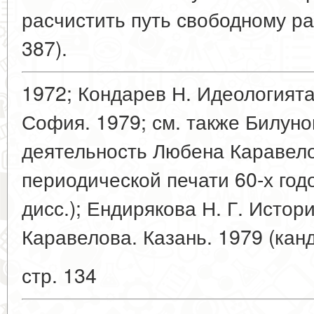
расчистить путь свободному ра
387).
1972; Кондарев Н. Идеологият
София. 1979; см. также Билуно
деятельность Любена Каравело
периодической печати 60-х годо
дисс.); Ендирякова Н. Г. Исто
Каравелова. Казань. 1979 (канд.
стр. 134