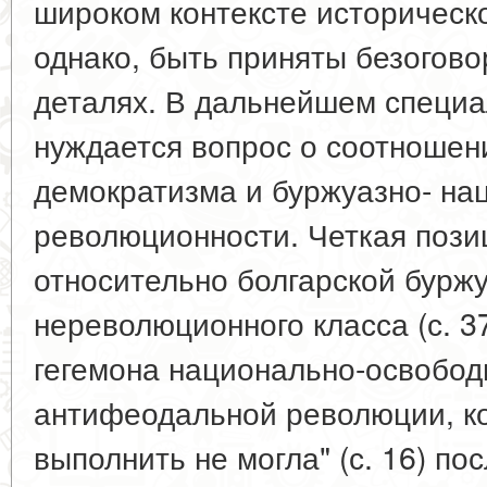
широком контексте историческо
однако, быть приняты безогово
деталях. В дальнейшем специ
нуждается вопрос о соотношен
демократизма и буржуазно- на
революционности. Четкая пози
относительно болгарской буржу
нереволюционного класса (с. 37
гегемона национально-освобод
антифеодальной революции, к
выполнить не могла" (с. 16) п