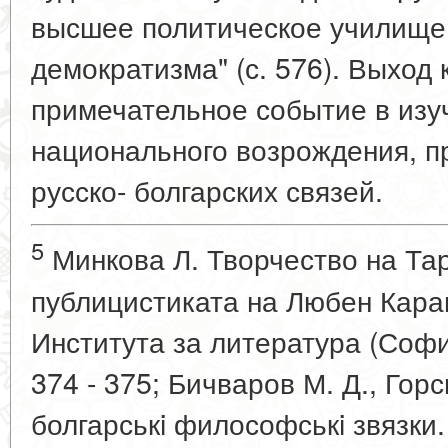
высшее политическое училище
демократизма" (с. 576). Выход 
примечательное событие в изу
национального возрождения, п
русско- болгарских связей.
5
Минкова Л. Творчество на Та
публицистиката на Любен Карав
Института за литература (София)
374 - 375; Бичваров М. Д., Горс
болгарськi философськi звязки.