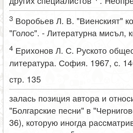
других специалистов
Неопре
.
3
Воробьев Л. В. "Виенският" к
"Голос". - Литературна мисъл, к
4
Ерихонов Л. С. Руското общес
литература. София. 1967, с. 14
стр. 135
залась позиция автора и относ
"Болгарские песни" в "Чернигов
36), которую иногда рассматри