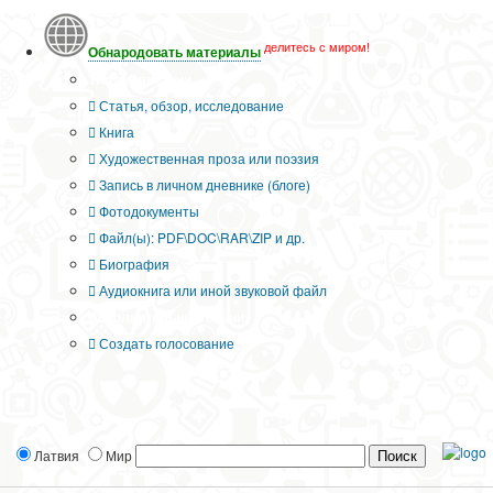
делитесь с миром!
Обнародовать материалы
Тип публикации
Статья, обзор, исследование
Книга
Художественная проза или поэзия
Запись в личном дневнике (блоге)
Фотодокументы
Файл(ы): PDF\DOC\RAR\ZIP и др.
Биография
Аудиокнига или иной звуковой файл
Дополнительные опции:
Создать голосование
Латвия
Мир