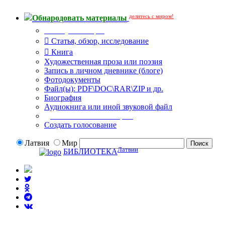
делитесь с миром!
Обнародовать материалы
Тип публикации
Статья, обзор, исследование
Книга
Художественная проза или поэзия
Запись в личном дневнике (блоге)
Фотодокументы
Файл(ы): PDF\DOC\RAR\ZIP и др.
Биография
Аудиокнига или иной звуковой файл
Дополнительные опции:
Создать голосование
Латвия
Мир
Латвии
БИБЛИОТЕКА