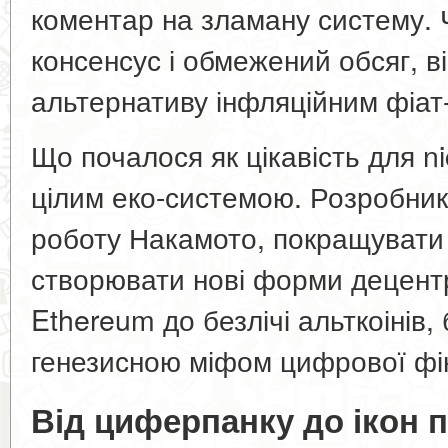
коментар на зламану систему. 
консенсус і обмежений обсяг, в
альтернативу інфляційним фіат
Що почалося як цікавість для n
цілим еко-системою. Розробник
роботу Накамото, покращувати ї
створювати нові форми децентр
Ethereum до безлічі альткоінів, 
генезисною міфом цифрової фі
Від циферпанку до ікон 