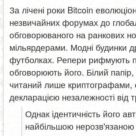
За лічені роки Bitcoin еволюціо
незвичайних форумах до глоба
обговорюваного на ранкових но
мільярдерами. Модні будинки д
футболках. Репери рифмують пр
обговорюють його. Білий папір,
читаний лише криптографами,
декларацією незалежності від т
Однак ідентичність його а
найбільшою нерозв'язаною 