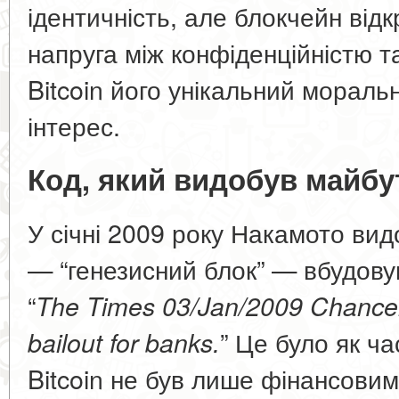
ідентичність, але блокчейн від
напруга між конфіденційністю т
Bitcoin його унікальний моральн
інтерес.
Код, який видобув майбу
У січні 2009 року Накамото вид
— “генезисний блок” — вбудову
“
The Times 03/Jan/2009 Chancell
” Це було як ча
bailout for banks.
Bitcoin не був лише фінансови