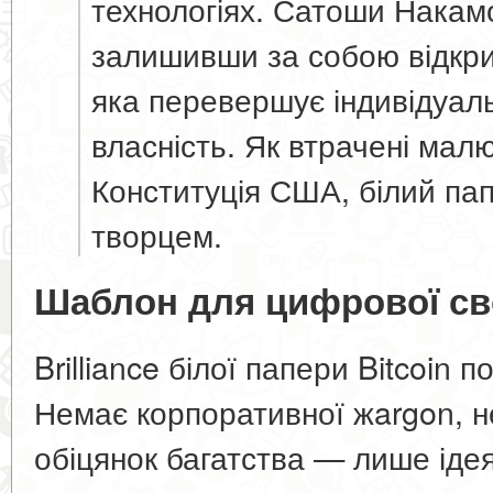
технологіях. Сатоши Накамо
залишивши за собою відкри
яка перевершує індивідуал
власність. Як втрачені малю
Конституція США, білий папі
творцем.
Шаблон для цифрової с
Brilliance білої папери Bitcoin п
Немає корпоративної жargon, н
обіцянок багатства — лише іде