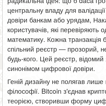
радикальна ідея: що б dacă гр
центральну владу для валідації
довіри банкам або урядам, На
користувачів, які перевіряють 
математику. Кожна транзакція 
спільний реєстр — прозорий, не
будь-кого. Цей реєстр, відомий 
синонімом цифрової довіри.
Геній дизайну не полягав лише в
філософії. Bitcoin з'єднав кри
теорією, створивши форму цифр