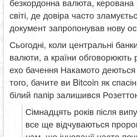
безкордонна валюта, керована 
світі, де довіра часто зламуєть
документ запропонував нову ос
Сьогодні, коли центральні бан
валюти, а країни обговорюють 
ехо бачення Накамото деються
того, бачите ви Bitcoin як спасі
білий папір залишився Розетт
Сімнадцять років після випу
все ще відчуваються проро
нам, що інновації часто по