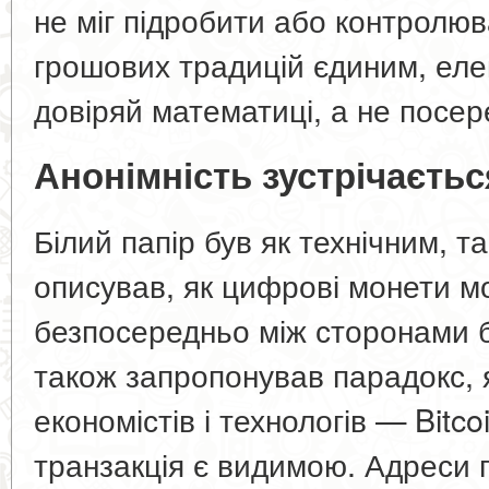
не міг підробити або контролюв
грошових традицій єдиним, ел
довіряй математиці, а не посер
Анонімність зустрічаєтьс
Білий папір був як технічним, та
описував, як цифрові монети м
безпосередньо між сторонами б
також запропонував парадокс, 
економістів і технологів — Bitc
транзакція є видимою. Адреси 