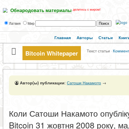
делитесь с миром!
Обнародовать материалы
Латвия
Мир
Главная
Авторы
Статьи
Книг
Текст статьи
·
Коммен
Bitcoin Whitepaper
Автор(ы) публикации
:
Сатоши Накамото
→
Коли Сатоши Накамото опубліку
Bitcoin 31 жовтня 2008 року, ма