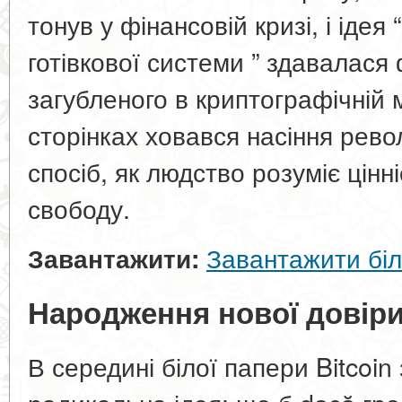
тонув у фінансовій кризі, і ідея 
готівкової системи ” здавалася
загубленого в криптографічній м
сторінках ховався насіння рево
спосіб, як людство розуміє цінні
свободу.
Завантажити біли
Завантажити:
Народження нової довір
В середині білої папери Bitcoi