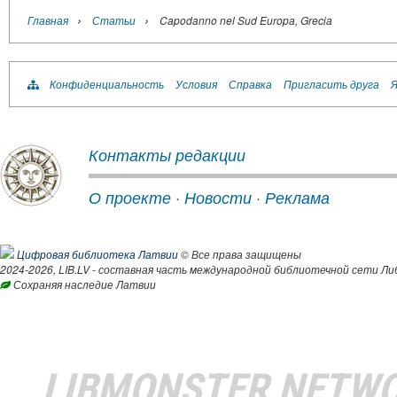
›
›
Главная
Статьи
Capodanno nel Sud Europa, Grecia
Конфиденциальность
Условия
Справка
Пригласить друга
Я
Контакты редакции
О проекте
·
Новости
·
Реклама
Цифровая библиотека Латвии
© Все права защищены
2024-2026, LIB.LV - составная часть международной библиотечной сети Ли
Сохраняя наследие Латвии
LIBMONSTER NETW