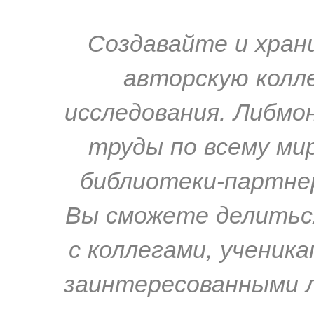
Создавайте и хран
авторскую колле
исследования. Либм
труды по всему мир
библиотеки-партнер
Вы сможете делиться
с коллегами, ученик
заинтересованными 