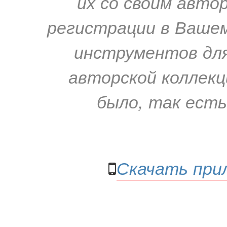
их со своим авто
регистрации в Вашем
инструментов для
авторской коллекц
было, так есть
Скачать прил