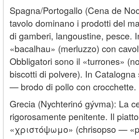
Spagna/Portogallo (Cena de No
tavolo dominano i prodotti del m
di gamberi, langoustine, pesce. I
«bacalhau» (merluzzo) con cavolfi
Obbligatori sono il «turrones» (n
biscotti di polvere). In Catalogna
— brodo di pollo con crocchette.
Grecia (Nychterinó gývma): La c
rigorosamente penitente. Il piatto 
«χριστόψωμο» (chrisopso — «pan