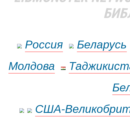
БИБ
Россия
Беларусь
Молдова
Таджикист
Бе
США-Великобрит