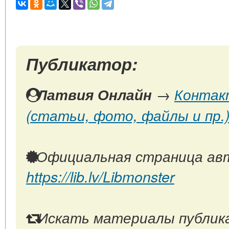
Публикатор:
Латвия Онлайн
→
Контак
(статьи, фото, файлы и пр.
Официальная страница авт
https://lib.lv/Libmonster
Искать материалы публика