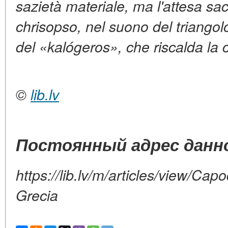
sazietà materiale, ma l'attesa sa
chrisopso, nel suono del triangolo
del «kalógeros», che riscalda la c
©
lib.lv
Постоянный адрес данно
https://lib.lv/m/articles/view/C
Grecia