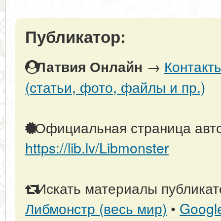
Публикатор:
→
Контакт
Латвия Онлайн
(статьи, фото, файлы и пр.)
Официальная страница авто
https://lib.lv/Libmonster
Искать материалы публикато
Либмонстр (весь мир)
•
Googl