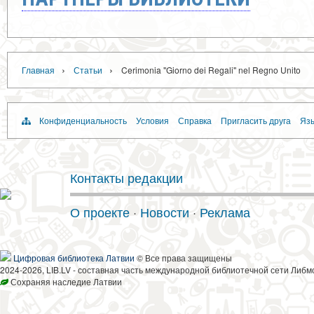
›
›
Главная
Статьи
Cerimonia "Giorno dei Regali" nel Regno Unito
Конфиденциальность
Условия
Справка
Пригласить друга
Язы
Контакты редакции
О проекте
·
Новости
·
Реклама
Цифровая библиотека Латвии
© Все права защищены
2024-2026, LIB.LV - составная часть международной библиотечной сети Либм
Сохраняя наследие Латвии