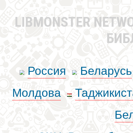
LIBMONSTER NETW
БИБ
Россия
Беларусь
Молдова
Таджикист
Бе