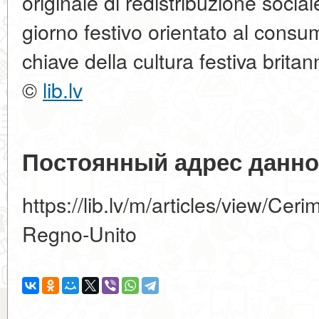
originale di redistribuzione social
giorno festivo orientato al con
chiave della cultura festiva britan
©
lib.lv
Постоянный адрес данно
https://lib.lv/m/articles/view/Cer
Regno-Unito