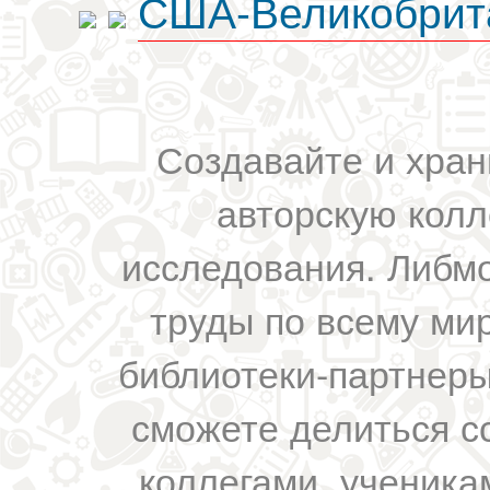
США-Великобрит
Создавайте и хран
авторскую колл
исследования. Либм
труды по всему мир
библиотеки-партнеры,
сможете делиться с
коллегами, ученика