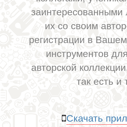
заинтересованными 
их со своим авто
регистрации в Вашем
инструментов для
авторской коллекции.
так есть и 
Скачать прил