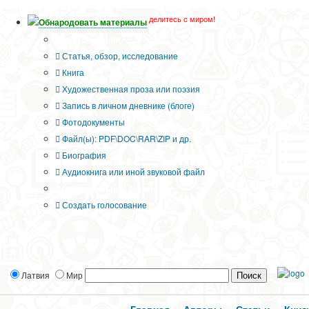
делитесь с миром!
Обнародовать материалы
Тип публикации
Статья, обзор, исследование
Книга
Художественная проза или поэзия
Запись в личном дневнике (блоге)
Фотодокументы
Файл(ы): PDF\DOC\RAR\ZIP и др.
Биография
Аудиокнига или иной звуковой файл
Дополнительные опции:
Создать голосование
Латвия
Мир