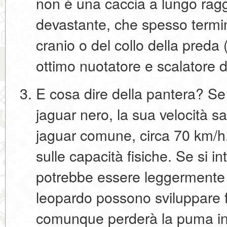
non è una caccia a lungo ragg
devastante, che spesso termin
cranio o del collo della preda
ottimo nuotatore e scalatore di
E cosa dire della pantera?
Se 
jaguar nero
, la sua velocità s
jaguar comune, circa 70 km/h.
sulle capacità fisiche. Se si in
potrebbe essere leggermente p
leopardo possono sviluppare 
comunque perderà la puma in 