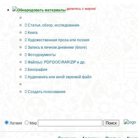
делитесь с миром!
Обнародовать материалы
Тип публикации
Статья, обзор, исследование
Книга
Художественная проза или поэзия
Запись в личном дневнике (блоге)
Фотодокументы
Файл(ы): PDF\DOC\RAR\ZIP и др.
Биография
Аудиокнига или иной звуковой файл
Дополнительные опции:
Создать голосование
Латвия
Мир