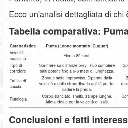
Ecco un'analisi dettagliata di chi 
Tabella comparativa: Puma
Caratteristica
Puma (Leone montano, Cuguar)
Velocità
Fino a 80 km/h
massima
Tipo di
Sprintere su distanze brevi. Può compiere
Sp
corridore
salti potenti fino a 6-8 metri di lunghezza.
Zona e salto improvviso. Dipende dalla
Z
Tattica di
velocità e dalla straordinaria agilità per far
dev
caccia
cadere la preda.
Corpo slanciato, snello, zampe lunghe.
Cor
Fisiologia
Atleta ideale per la velocità e i salti.
Conclusioni e fatti interess