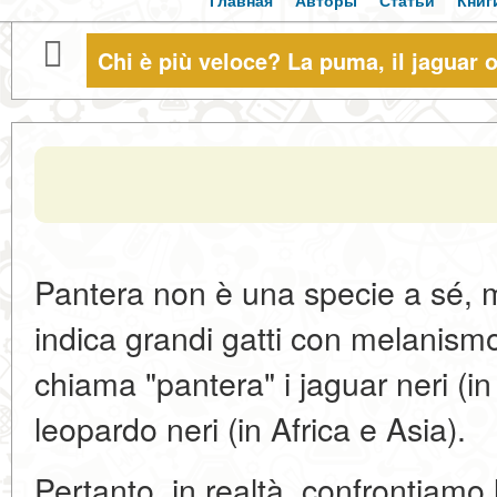
Главная
Авторы
Статьи
Книг
Chi è più veloce? La puma, il jaguar 
Pantera non è una specie a sé, 
indica grandi gatti con melanismo
chiama "pantera" i jaguar neri (i
leopardo neri (in Africa e Asia).
Pertanto, in realtà, confrontiamo