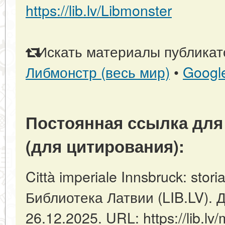
https://lib.lv/Libmonster
Искать материалы публикато
Либмонстр (весь мир)
•
Googl
Постоянная ссылка для
(для цитирования):
Città imperiale Innsbruck: stori
Библиотека Латвии (LIB.LV). 
26.12.2025. URL: https://lib.lv/m