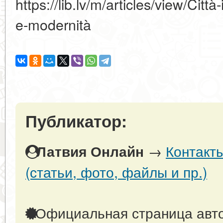
https://lib.lv/m/articles/view/Citt
e-modernità
Публикатор:
→
Контакт
Латвия Онлайн
(статьи, фото, файлы и пр.)
Официальная страница авто