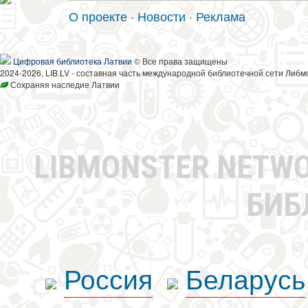
О проекте
·
Новости
·
Реклама
Цифровая библиотека Латвии
© Все права защищены
2024-2026, LIB.LV - составная часть международной библиотечной сети Либм
Сохраняя наследие Латвии
LIBMONSTER NETW
БИБ
Россия
Беларусь