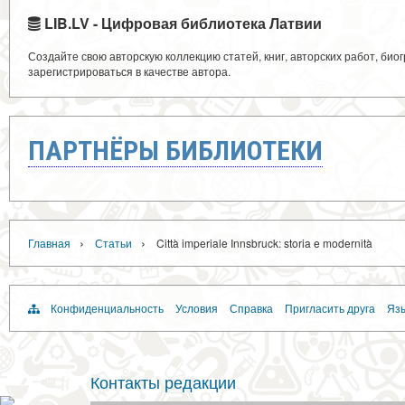
LIB.LV - Цифровая библиотека Латвии
Создайте свою авторскую коллекцию статей, книг, авторских работ, би
зарегистрироваться в качестве автора.
ПАРТНЁРЫ БИБЛИОТЕКИ
›
›
Главная
Статьи
Città imperiale Innsbruck: storia e modernità
Конфиденциальность
Условия
Справка
Пригласить друга
Язы
Контакты редакции