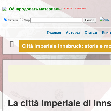
делитесь с миром!
Обнародовать материалы
Латвия
Мир
Главная
Авторы
Статьи
Книг
Città imperiale Innsbruck: storia e m
La città imperiale di Inn