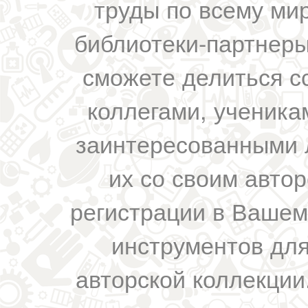
труды по всему мир
библиотеки-партнеры,
сможете делиться с
коллегами, ученика
заинтересованными 
их со своим авто
регистрации в Вашем
инструментов для
авторской коллекции.