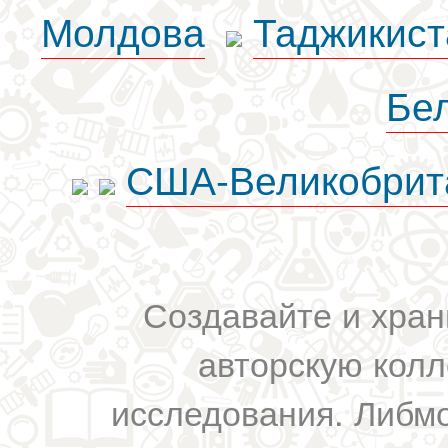
Молдова
Таджикист
Бе
США-Великобрит
Создавайте и хран
авторскую колл
исследования. Либм