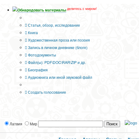
делитесь с миром!
Обнародовать материалы
Тип публикации
Статья, обзор, исследование
Книга
Художественная проза или поэзия
Запись в личном дневнике (блоге)
Фотодокументы
Файл(ы): PDF\DOC\RAR\ZIP и др.
Биография
Аудиокнига или иной звуковой файл
Дополнительные опции:
Создать голосование
Латвия
Мир