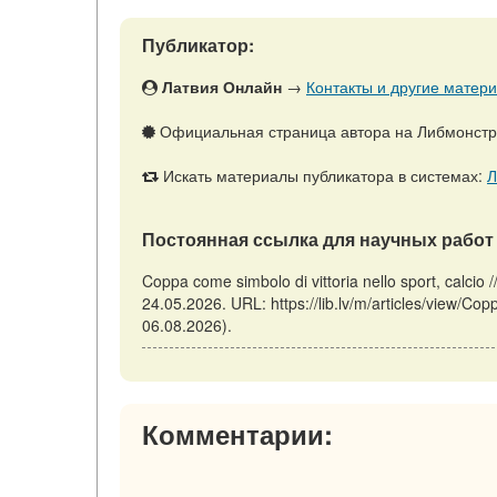
Публикатор:
Латвия Онлайн
→
Контакты и другие матери
Официальная страница автора на Либмонст
Искать материалы публикатора в системах:
Л
Постоянная ссылка для научных работ 
Coppa come simbolo di vittoria nello sport, calci
24.05.2026. URL: https://lib.lv/m/articles/view/Co
06.08.2026).
Комментарии: