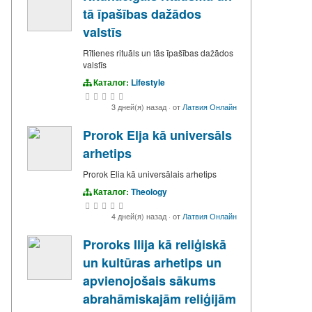
tā īpašības dažādos
valstīs
Rītienes rituāls un tās īpašības dažādos
valstīs
Каталог:
Lifestyle
3 дней(я) назад
·
от
Латвия Онлайн
Prorok Elja kā universāls
arhetips
Prorok Elia kā universālais arhetips
Каталог:
Theology
4 дней(я) назад
·
от
Латвия Онлайн
Proroks Ilija kā reliģiskā
un kultūras arhetips un
apvienojošais sākums
abrahāmiskajām reliģijām