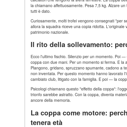
la chiamano affettuosamente. Pesa 7,5 kg. Alzare un t
tutti è dato.
Curiosamente, molti trofei vengono consegnati "per se
allora la squadra riceve una copia ridotta. L'originale
patrimonio nazionale.
Il rito della sollevamento: p
Ecco l'ultimo fischio. Silenzio per un momento. Poi — 
coppa con due mani. Per un momento si ferma. E la alza
Plangono, gridano, spruzzano spumante, cadono a terra. 
non inventata. Per questo momento hanno lavorato l'in
cambiato club, litigato con la famiglia. E poi — la copp
Psicologi chiamano questo "effetto della coppa": l'ogget
trionfo sarebbe astratto. Con la coppa, diventa materi
ancore della memoria.
La coppa come motore: perché 
tenera età