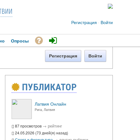
твии
Регистрация
·
Войти
ио
Опросы
Регистрация
Войти
ПУБЛИКАТОР
Латвия Онлайн
Рига, Латвия
→
рейтинг
87 просмотров
24.05.2026 (73 дней(я) назад)
→
другие рубрики
Спорт и физкультура