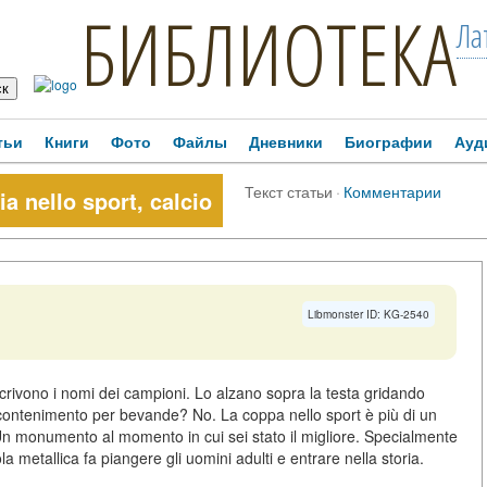
БИБЛИОТЕКА
Ла
тьи
Книги
Фото
Файлы
Дневники
Биографии
Ауд
Текст статьи
·
Комментарии
a nello sport, calcio
Libmonster ID: KG-2540
 si scrivono i nomi dei campioni. Lo alzano sopra la testa gridando
i contenimento per bevande? No. La coppa nello sport è più di un
Un monumento al momento in cui sei stato il migliore. Specialmente
 metallica fa piangere gli uomini adulti e entrare nella storia.