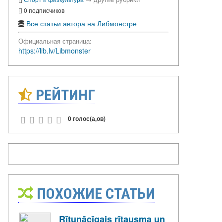
0 подписчиков
Все статьи автора на Либмонстре
Официальная страница:
https://lib.lv/Libmonster
РЕЙТИНГ
0 голос(а,ов)
ПОХОЖИЕ СТАТЬИ
Rītunācīgais rītausma un