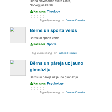
Dienā slavēšanas svēto Olafa,
Norvēģijas karali
Каталог:
Theology
8 дней(я) назад
·
от
Латвия Онлайн
Bērns un sporta veids
Bērns un sporta veids
Каталог:
Sports
8 дней(я) назад
·
от
Латвия Онлайн
Bērns un pāreja uz jauno
gimnāziju
Bērns un pāreja uz jauno gimnaziju
Каталог:
Psychology
8 дней(я) назад
·
от
Латвия Онлайн