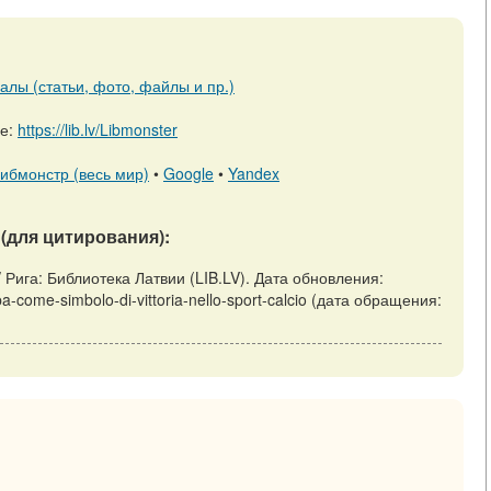
алы (статьи, фото, файлы и пр.)
ре:
https://lib.lv/Libmonster
ибмонстр (весь мир)
•
Google
•
Yandex
(для цитирования):
o // Рига: Библиотека Латвии (LIB.LV). Дата обновления:
ppa-come-simbolo-di-vittoria-nello-sport-calcio (дата обращения: