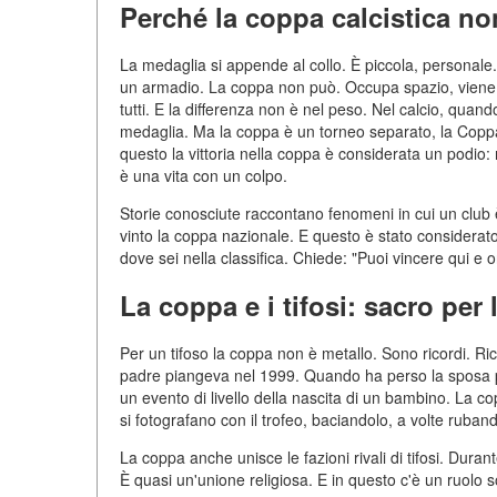
Perché la coppa calcistica no
La medaglia si appende al collo. È piccola, personale
un armadio. La coppa non può. Occupa spazio, viene 
tutti. E la differenza non è nel peso. Nel calcio, qua
medaglia. Ma la coppa è un torneo separato, la Coppa
questo la vittoria nella coppa è considerata un podio: 
è una vita con un colpo.
Storie conosciute raccontano fenomeni in cui un club 
vinto la coppa nazionale. E questo è stato considera
dove sei nella classifica. Chiede: "Puoi vincere qui e o
La coppa e i tifosi: sacro pe
Per un tifoso la coppa non è metallo. Sono ricordi. 
padre piangeva nel 1999. Quando ha perso la sposa pe
un evento di livello della nascita di un bambino. La cop
si fotografano con il trofeo, baciandolo, a volte ruband
La coppa anche unisce le fazioni rivali di tifosi. Durant
È quasi un'unione religiosa. E in questo c'è un ruolo s