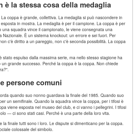
n è la stessa cosa della medaglia
. La coppa è grande, collettiva. La medaglia si può nascondere in
esposta in mostra. La medaglia è per il campione. La coppa è per
ndo una squadra vince il campionato, le viene consegnata una
 Nazionale. È un sistema knockout: un errore e sei fuori. Per
non c'è diritto a un pareggio, non c'è seconda possibilità. La coppa
è stato espulso dalla massima serie, ma nello stesso stagione ha
to un grande successo. Perché la coppa è la coppa. Non chiede
ra?".
r le persone comuni
Ricorda quando suo nonno guardava la finale del 1985. Quando suo
r un semifinale. Quando la squadra vince la coppa, per i tifosi è
pa viene esposta nel museo del club, e ci vanno i pellegrini. I tifosi
olo — ci sono stati casi. Perché è una parte della loro vita.
e la finale tutti sono i loro. Le dispute si dimenticano per la coppa.
ociale colossale del simbolo.