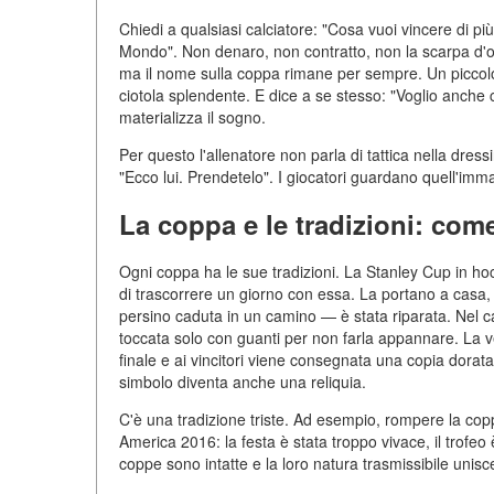
Chiedi a qualsiasi calciatore: "Cosa vuoi vincere di
Mondo". Non denaro, non contratto, non la scarpa d'o
ma il nome sulla coppa rimane per sempre. Un piccol
ciotola splendente. E dice a se stesso: "Voglio anche
materializza il sogno.
Per questo l'allenatore non parla di tattica nella dres
"Ecco lui. Prendetelo". I giocatori guardano quell'imma
La coppa e le tradizioni: come 
Ogni coppa ha le sue tradizioni. La Stanley Cup in hoc
di trascorrere un giorno con essa. La portano a casa,
persino caduta in un camino — è stata riparata. Nel
toccata solo con guanti per non farla appannare. La v
finale e ai vincitori viene consegnata una copia dorata
simbolo diventa anche una reliquia.
C'è una tradizione triste. Ad esempio, rompere la cop
America 2016: la festa è stata troppo vivace, il trofeo
coppe sono intatte e la loro natura trasmissibile unisc