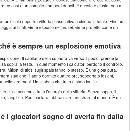
rofeo così è un compito non per i deboli. E questo è giusto: non a
mpre" solo dopo tre vittorie consecutive o cinque in totale. Fino ad
 viaggia ai finali, viene esposto nei musei, viene protetto come un
erché è sempre un esplosione emotiva
esplosione. Il capitano della squadra va verso il podio, prende la
 sopra la testa. In quel momento i calciatori perdono il controllo.
Milioni di tifosi sugli spalti fanno lo stesso. È una gioia pura,
tera stagione. Hanno dormito quattro ore, sopportato lesioni,
a nelle loro mani. Un simbolo che tutto è stato inutile.
to fisico accumula tutta l'energia della vittoria. Senza coppa, il
ale, tangibile. Puoi baciare, abbracciare, mostrare al mondo. È un
i giocatori sogno di averla fin dalla