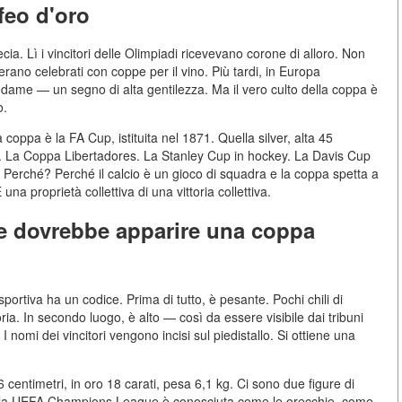
feo d'oro
cia. Lì i vincitori delle Olimpiadi ricevevano corone di alloro. Non
 erano celebrati con coppe per il vino. Più tardi, in Europa
e dame — un segno di alta gentilezza. Ma il vero culto della coppa è
o.
ppa è la FA Cup, istituita nel 1871. Quella silver, alta 45
pe. La Coppa Libertadores. La Stanley Cup in hockey. La Davis Cup
te. Perché? Perché il calcio è un gioco di squadra e la coppa spetta a
È una proprietà collettiva di una vittoria collettiva.
e dovrebbe apparire una coppa
ortiva ha un codice. Prima di tutto, è pesante. Pochi chili di
oria. In secondo luogo, è alto — così da essere visibile dai tribuni
 I nomi dei vincitori vengono incisi sul piedistallo. Si ottiene una
centimetri, in oro 18 carati, pesa 6,1 kg. Ci sono due figure di
 della UEFA Champions League è conosciuta come le orecchie, come