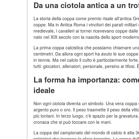
Da una ciotola antica a un tro
La storia della coppa come premio risale all'antica Gre
coppe. Ma in Antica Roma i vincitori dei parati militari
medievale, i cavalieri ai tornei ricevevano coppe dall
nato nel XIX secolo con la nascita dello sport modern
La prima coppa calcistica che possiamo chiamare una co
centimetri. Da allora ogni sport ha avuto le sue cop
in tennis. Ma nel calcio il culto è particolarmente for
tutti: giocatori, allenatori, personale, persino ai tifosi. 
La forma ha importanza: com
ideale
Non ogni ciotola diventa un simbolo. Una vera coppa sp
argento puro o oro. Il peso trasmette il peso della vitt
più lontani. In terzo luogo, c'è spazio per la gravatura.
cronaca che si può toccare con le mani.
La coppa del campionato del mondo di calcio è alta 36 
calciatori che tengono la sfera terrestre. La coppa