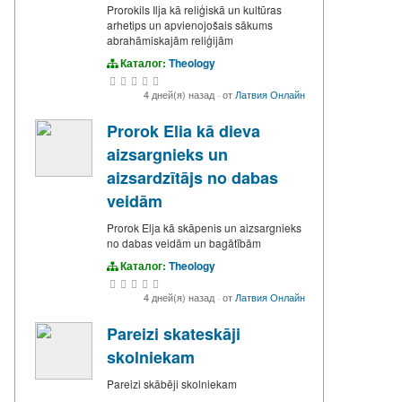
Prorokils Ilja kā reliģiskā un kultūras
arhetips un apvienojošais sākums
abrahāmiskajām reliģijām
Каталог:
Theology
4 дней(я) назад
·
от
Латвия Онлайн
Prorok Elia kā dieva
aizsargnieks un
aizsardzītājs no dabas
veidām
Prorok Elja kā skāpenis un aizsargnieks
no dabas veidām un bagātībām
Каталог:
Theology
4 дней(я) назад
·
от
Латвия Онлайн
Pareizi skateskāji
skolniekam
Pareizi skābēji skolniekam