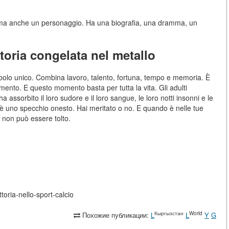
 ma anche un personaggio. Ha una biografia, una dramma, un
toria congelata nel metallo
mbolo unico. Combina lavoro, talento, fortuna, tempo e memoria. È
mento. E questo momento basta per tutta la vita. Gli adulti
ssorbito il loro sudore e il loro sangue, le loro notti insonni e le
 è uno specchio onesto. Hai meritato o no. E quando è nelle tue
o non può essere tolto.
toria-nello-sport-calcio
Кыргызстан
World
Похожие публикации:
L
L
Y
G