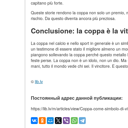
capitano più forte.
Queste storie rendono la coppa non solo un premio,
rischio. Da questo diventa ancora più preziosa.
Conclusione: la coppa è la vit
La coppa nel calcio e nello sport in generale è un si
un testimone di essere stato il migliore almeno un mo
piangono sollevando la coppa perché questo metallo ha a
feste perse. La coppa non è un idolo, non un dio. Ma
mani, tutto il mondo vede chi sei. Il vincitore. E quest
©
lib.lv
Постоянный адрес данной публикации:
https://lib.lv/m/articles/view/Coppa-come-simbolo-di-vit