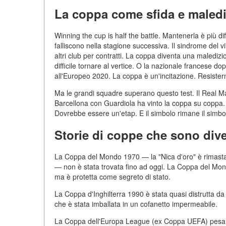
La coppa come sfida e maled
Winning the cup is half the battle. Mantenerla è più
falliscono nella stagione successiva. Il sindrome del v
altri club per contratti. La coppa diventa una maledizio
difficile tornare al vertice. O la nazionale francese 
all'Europeo 2020. La coppa è un'incitazione. Resister
Ma le grandi squadre superano questo test. Il Real Ma
Barcellona con Guardiola ha vinto la coppa su coppa. 
Dovrebbe essere un'etap. E il simbolo rimane il simbo
Storie di coppe che sono div
La Coppa del Mondo 1970 — la "Nica d'oro" è rimasta in
— non è stata trovata fino ad oggi. La Coppa del Mon
ma è protetta come segreto di stato.
La Coppa d'Inghilterra 1990 è stata quasi distrutta d
che è stata imballata in un cofanetto impermeabile.
La Coppa dell'Europa League (ex Coppa UEFA) pesa 15 