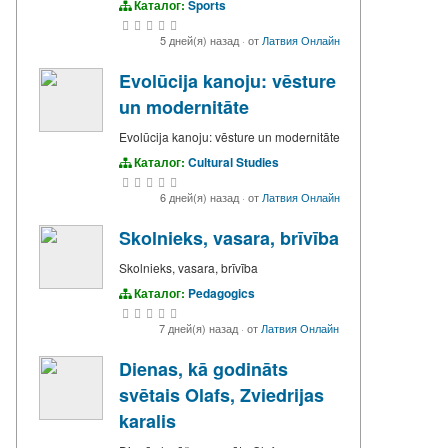
Каталог:
Sports
5 дней(я) назад
·
от
Латвия Онлайн
Evolūcija kanoju: vēsture
un modernitāte
Evolūcija kanoju: vēsture un modernitāte
Каталог:
Cultural Studies
6 дней(я) назад
·
от
Латвия Онлайн
Skolnieks, vasara, brīvība
Skolnieks, vasara, brīvība
Каталог:
Pedagogics
7 дней(я) назад
·
от
Латвия Онлайн
Dienas, kā godināts
svētais Olafs, Zviedrijas
karalis