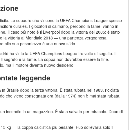
izione
 difficile. Le squadre che vincono la UEFA Champions League spesso
incitore curalès. I giocatori si calmano, perdono la fame, vanno in
ne. Il caso più noto è il Liverpool dopo la vittoria del 2005: è stato
dopo la vittoria al Mondiale 2018 — una partenza vergognosa
ne alla sua pesantezza è una nuova sfida.
drid ha vinto la UEFA Champions League tre volte di seguito. Il
Il segreto è la fame. La coppa non dovrebbe essere la fine.
lo, ma il motore diventa nuovo desiderio.
entate leggende
 Brasile dopo la terza vittoria. È stata rubata nel 1983, riciclata
do che viene consegnata ora (dalla 1974) non è mai stata rubata,
a un incendio in un magazzino. È stata salvata per miracolo. Dopo di
kg — la coppa calcistica più pesante. Può sollevarla solo il