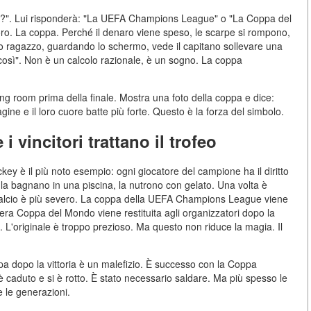
 più?". Lui risponderà: "La UEFA Champions League" o "La Coppa del
ro. La coppa. Perché il denaro viene speso, le scarpe si rompono,
o ragazzo, guardando lo schermo, vede il capitano sollevare una
 così". Non è un calcolo razionale, è un sogno. La coppa
sing room prima della finale. Mostra una foto della coppa e dice:
gine e il loro cuore batte più forte. Questo è la forza del simbolo.
i vincitori trattano il trofeo
key è il più noto esempio: ogni giocatore del campione ha il diritto
 la bagnano in una piscina, la nutrono con gelato. Una volta è
 calcio è più severo. La coppa della UEFA Champions League viene
era Coppa del Mondo viene restituita agli organizzatori dopo la
. L'originale è troppo prezioso. Ma questo non riduce la magia. Il
pa dopo la vittoria è un malefizio. È successo con la Coppa
 è caduto e si è rotto. È stato necessario saldare. Ma più spesso le
e le generazioni.