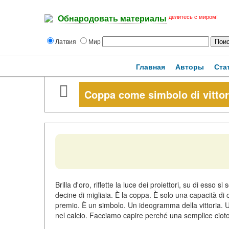
делитесь с миром!
Обнародовать материалы
Латвия
Мир
Главная
Авторы
Ста
Coppa come simbolo di vittori
Brilla d'oro, riflette la luce dei proiettori, su di esso
decine di migliaia. È la coppa. È solo una capacità d
premio. È un simbolo. Un ideogramma della vittoria. 
nel calcio. Facciamo capire perché una semplice ciotola