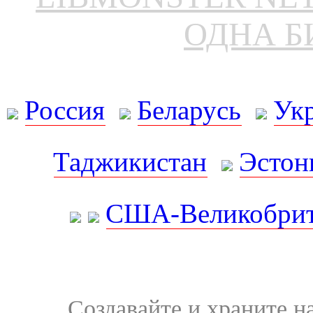
ОДНА Б
Россия
Беларусь
Ук
Таджикистан
Эстон
США-Великобрит
Создавайте и храните 