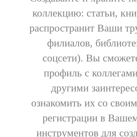
коллекцию: статьи, кн
распространит Ваши тру
филиалов, библиоте
соцсети). Вы сможет
профиль с коллегами
другими заинтере
ознакомить их со свои
регистрации в Вашем
инструментов для соз