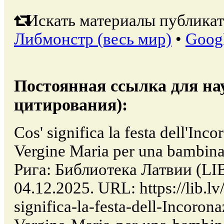
Искать материалы публикат
Либмонстр (весь мир)
•
Goog
Постоянная ссылка для на
цитирования):
Cos' significa la festa dell'Inc
Vergine Maria per una bambina 
Рига: Библиотека Латвии (LI
04.12.2025. URL: https://lib.lv
significa-la-festa-dell-Incoron