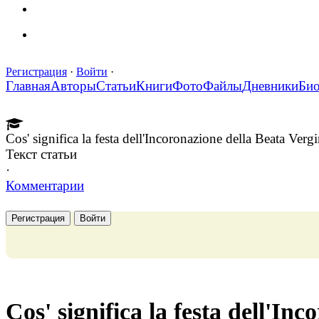
Регистрация
·
Войти
·
Главная
Авторы
Статьи
Книги
Фото
Файлы
Дневники
Би
Cos' significa la festa dell'Incoronazione della Beata Ver
Текст статьи
·
Комментарии
Регистрация
Войти
Cos' significa la festa dell'In