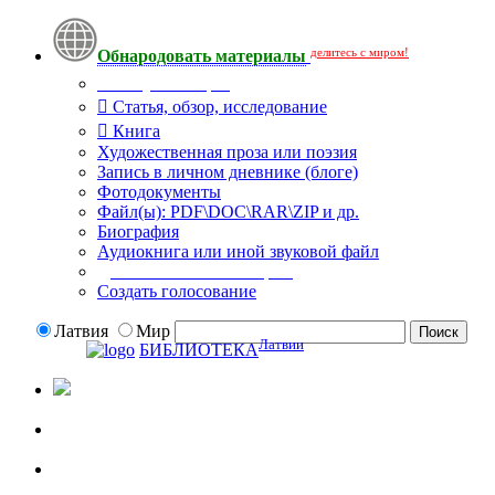
делитесь с миром!
Обнародовать материалы
Тип публикации
Статья, обзор, исследование
Книга
Художественная проза или поэзия
Запись в личном дневнике (блоге)
Фотодокументы
Файл(ы): PDF\DOC\RAR\ZIP и др.
Биография
Аудиокнига или иной звуковой файл
Дополнительные опции:
Создать голосование
Латвия
Мир
Латвии
БИБЛИОТЕКА