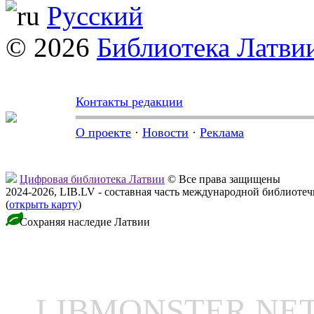
Русский
© 2026
Библиотека Латви
Контакты редакции
О проекте
·
Новости
·
Реклама
Цифровая библиотека Латвии
© Все права защищены
2024-2026, LIB.LV - составная часть международной библиоте
(
открыть карту
)
Сохраняя наследие Латвии
LIBMONSTER N