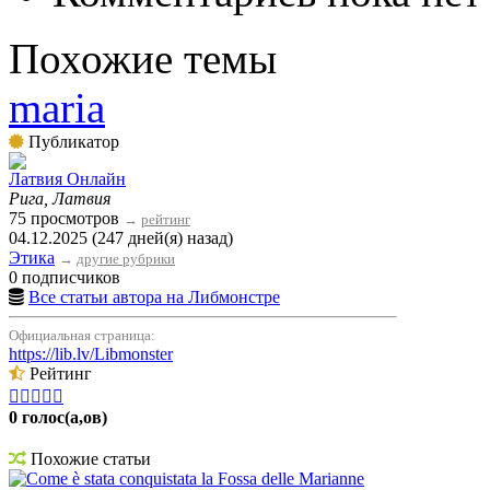
Похожие темы
maria
Публикатор
Латвия Онлайн
Рига, Латвия
75 просмотров
→
рейтинг
04.12.2025 (247 дней(я) назад)
Этика
→
другие рубрики
0 подписчиков
Все статьи автора на Либмонстре
Официальная страница:
https://lib.lv/Libmonster
Рейтинг





0 голос(а,ов)
Похожие статьи
Come è stata conquistata la Fossa delle Marianne