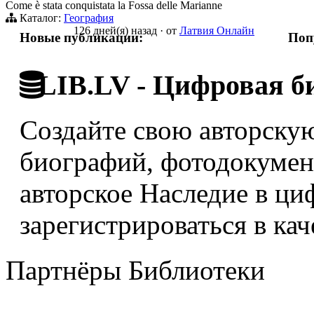
Come è stata conquistata la Fossa delle Marianne
Каталог:
География
126 дней(я) назад
·
от
Латвия Онлайн
Новые публикации:
Поп
LIB.LV - Цифровая б
Создайте свою авторскую
биографий, фотодокумент
авторское Наследие в ци
зарегистрироваться в кач
Партнёры Библиотеки