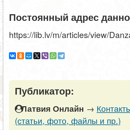
Постоянный адрес данно
https://lib.lv/m/articles/view/Da
Публикатор:
→
Контакт
Латвия Онлайн
(статьи, фото, файлы и пр.)