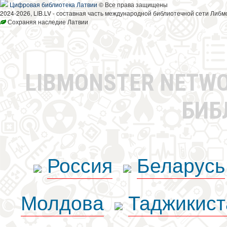
Цифровая библиотека Латвии
© Все права защищены
2024-2026, LIB.LV - составная часть международной библиотечной сети Либм
Сохраняя наследие Латвии
LIBMONSTER NETW
БИБ
Россия
Беларусь
Молдова
Таджикист