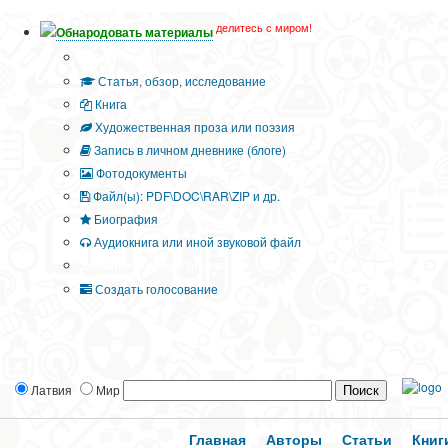
делитесь с миром!
Обнародовать материалы
Тип публикации
Статья, обзор, исследование
Книга
Художественная проза или поэзия
Запись в личном дневнике (блоге)
Фотодокументы
Файл(ы): PDF\DOC\RAR\ZIP и др.
Биография
Аудиокнига или иной звуковой файл
Дополнительные опции:
Создать голосование
Латвия
Мир
Главная
Авторы
Статьи
Книг