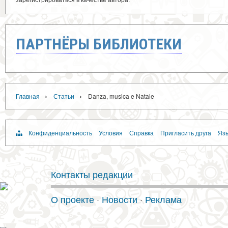
ПАРТНЁРЫ БИБЛИОТЕКИ
›
›
Главная
Статьи
Danza, musica e Natale
Конфиденциальность
Условия
Справка
Пригласить друга
Язы
Контакты редакции
О проекте
·
Новости
·
Реклама