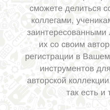
сможете делиться с
коллегами, ученика
заинтересованными 
их со своим авто
регистрации в Вашем
инструментов для
авторской коллекции.
так есть и 