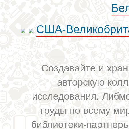
Бе
США-Великобрит
Создавайте и хран
авторскую колл
исследования. Либм
труды по всему мир
библиотеки-партнеры,