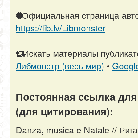
Официальная страница авто
https://lib.lv/Libmonster
Искать материалы публикато
Либмонстр (весь мир)
•
Googl
Постоянная ссылка для
(для цитирования):
Danza, musica e Natale // Риг