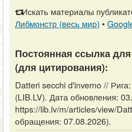
Искать материалы публикато
Либмонстр (весь мир)
•
Googl
Постоянная ссылка для
(для цитирования):
Datteri secchi d'inverno // Ри
(LIB.LV). Дата обновления: 03
https://lib.lv/m/articles/view/Da
обращения: 07.08.2026).