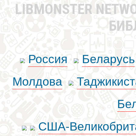
LIBMONSTER NETW
БИБ
Россия
Беларусь
Молдова
Таджикист
Бе
США-Великобрит