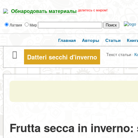
делитесь с миром!
Обнародовать материалы
Латвия
Мир
Главная
Авторы
Статьи
Книг
Текст статьи
·
К
Datteri secchi d'inverno
Frutta secca in inverno: 