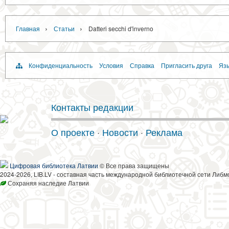
›
›
Главная
Статьи
Datteri secchi d'inverno
Конфиденциальность
Условия
Справка
Пригласить друга
Язы
Контакты редакции
О проекте
·
Новости
·
Реклама
Цифровая библиотека Латвии
© Все права защищены
2024-2026, LIB.LV - составная часть международной библиотечной сети Либм
Сохраняя наследие Латвии