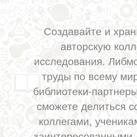
Создавайте и хран
авторскую колл
исследования. Либм
труды по всему мир
библиотеки-партнеры,
сможете делиться с
коллегами, ученика
заинтересованными 