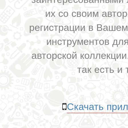
их со своим авто
регистрации в Вашем
инструментов для
авторской коллекции.
так есть и 
Скачать прил