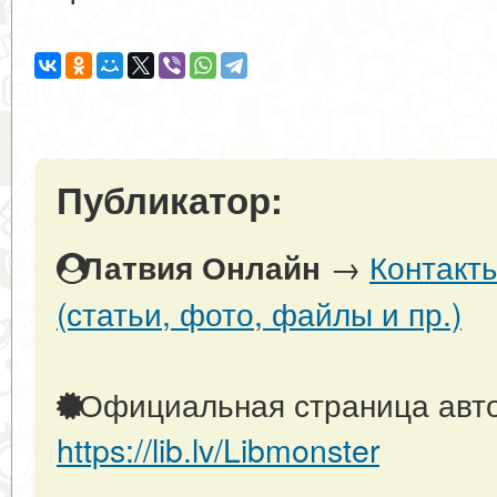
Публикатор:
→
Контакт
Латвия Онлайн
(статьи, фото, файлы и пр.)
Официальная страница авто
https://lib.lv/Libmonster