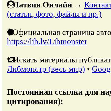
Латвия Онлайн
→
Контак
(статьи, фото, файлы и пр.)
Официальная страница авто
https://lib.lv/Libmonster
Искать материалы публикат
Либмонстр (весь мир)
•
Goog
Постоянная ссылка для на
цитирования):