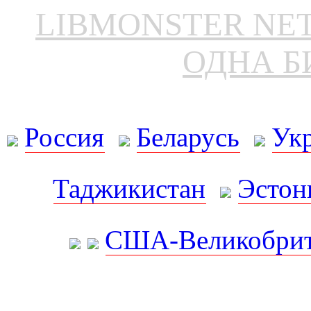
LIBMONSTER N
ОДНА Б
Россия
Беларусь
Ук
Таджикистан
Эстон
США-Великобрит