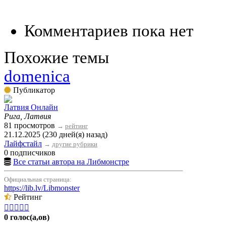
Комментариев пока нет
Похожие темы
domenica
Публикатор
Латвия Онлайн
Рига, Латвия
81 просмотров
→
рейтинг
21.12.2025 (230 дней(я) назад)
Лайфстайл
→
другие рубрики
0 подписчиков
Все статьи автора на Либмонстре
Официальная страница:
https://lib.lv/Libmonster
Рейтинг





0 голос(а,ов)