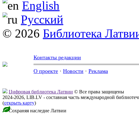
English
Русский
© 2026
Библиотека Латви
Контакты редакции
О проекте
·
Новости
·
Реклама
Цифровая библиотека Латвии
© Все права защищены
2024-2026, LIB.LV - составная часть международной библиоте
(
открыть карту
)
Сохраняя наследие Латвии