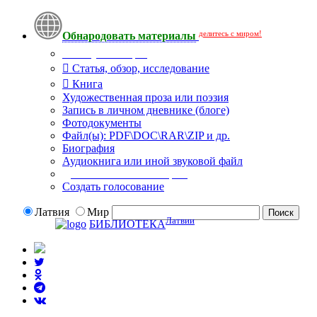
делитесь с миром!
Обнародовать материалы
Тип публикации
Статья, обзор, исследование
Книга
Художественная проза или поэзия
Запись в личном дневнике (блоге)
Фотодокументы
Файл(ы): PDF\DOC\RAR\ZIP и др.
Биография
Аудиокнига или иной звуковой файл
Дополнительные опции:
Создать голосование
Латвия
Мир
Латвии
БИБЛИОТЕКА