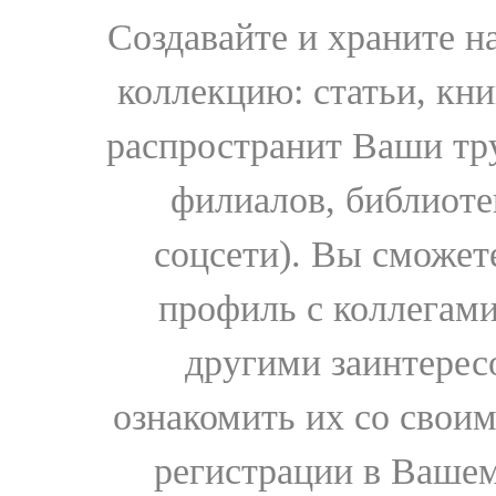
Создавайте и храните 
коллекцию: статьи, кн
распространит Ваши тру
филиалов, библиоте
соцсети). Вы сможет
профиль с коллегами
другими заинтере
ознакомить их со свои
регистрации в Вашем