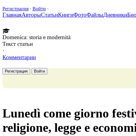
Регистрация
·
Войти
·
Главная
Авторы
Статьи
Книги
Фото
Файлы
Дневники
Би
Domenica: storia e modernità
Текст статьи
·
Комментарии
Регистрация
Войти
Lunedì come giorno festiv
religione, legge e econom