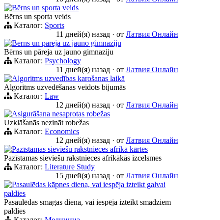
Bērns un sporta veids
Bērns un sporta veids
Каталог:
Sports
11 дней(я) назад
·
от
Латвия Онлайн
Bērns un pāreja uz jauno gimnāziju
Bērns un pāreja uz jauno gimnaziju
Каталог:
Psychology
11 дней(я) назад
·
от
Латвия Онлайн
Algoritms uzvedības karošanas laikā
Algoritms uzvedēšanas veidots bijumās
Каталог:
Law
12 дней(я) назад
·
от
Латвия Онлайн
Asigurāšana nesaprotas robežas
Uzklāšanās nezināt robežas
Каталог:
Economics
12 дней(я) назад
·
от
Латвия Онлайн
Pazīstamas sieviešu rakstnieces afrikā kārtēs
Pazīstamas sieviešu rakstnieces afrikākās izcelsmes
Каталог:
Literature Study
15 дней(я) назад
·
от
Латвия Онлайн
Pasaulēdas kāpnes diena, vai iespēja izteikt galvai
paldies
Pasaulēdas smagas diena, vai iespēja izteikt smadziem
paldies
Каталог:
Медицина