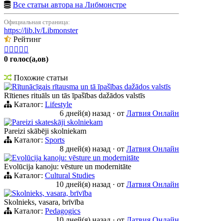
Все статьи автора на Либмонстре
Официальная страница:
https://lib.lv/Libmonster
Рейтинг





0 голос(а,ов)
Похожие статьи
Rītunācīgais rītausma un tā īpašības dažādos valstīs
Rītienes rituāls un tās īpašības dažādos valstīs
Каталог:
Lifestyle
6 дней(я) назад
·
от
Латвия Онлайн
Pareizi skateskāji skolniekam
Pareizi skābēji skolniekam
Каталог:
Sports
8 дней(я) назад
·
от
Латвия Онлайн
Evolūcija kanoju: vēsture un modernitāte
Evolūcija kanoju: vēsture un modernitāte
Каталог:
Cultural Studies
10 дней(я) назад
·
от
Латвия Онлайн
Skolnieks, vasara, brīvība
Skolnieks, vasara, brīvība
Каталог:
Pedagogics
10 дней(я) назад
·
от
Латвия Онлайн