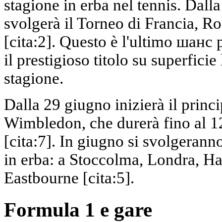
stagione in erba nel tennis. Dall
svolgerà il Torneo di Francia, Ro
[cita:2]. Questo è l'ultimo шанс p
il prestigioso titolo su superfici
stagione.
Dalla 29 giugno inizierà il princ
Wimbledon, che durerà fino al 12 
[cita:7]. In giugno si svolgerann
in erba: a Stoccolma, Londra, Ha
Eastbourne [cita:5].
Formula 1 e gare