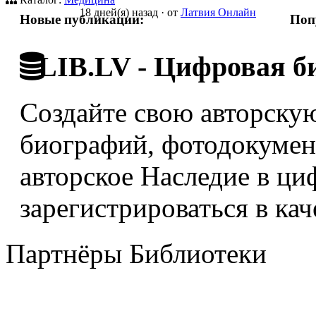
18 дней(я) назад
·
от
Латвия Онлайн
Новые публикации:
Поп
LIB.LV - Цифровая б
Создайте свою авторскую
биографий, фотодокумент
авторское Наследие в ци
зарегистрироваться в кач
Партнёры Библиотеки