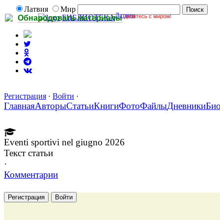
Латвия
Мир
Латвии
делитесь с миром!
БИБЛИОТЕКА
Обнародовать материалы
Регистрация
·
Войти
·
Главная
Авторы
Статьи
Книги
Фото
Файлы
Дневники
Би
Eventi sportivi nel giugno 2026
Текст статьи
·
Комментарии
Регистрация
Войти