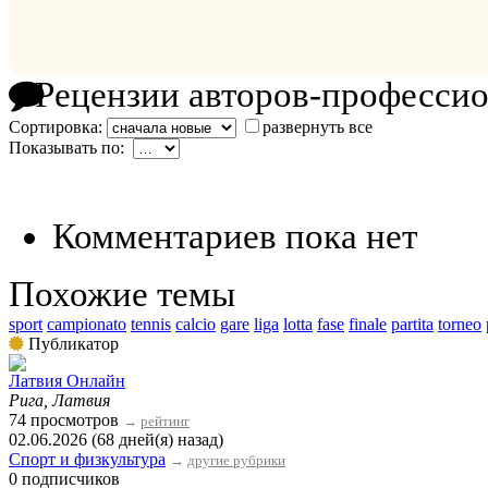
Рецензии авторов-професси
Сортировка:
развернуть все
Показывать по:
Комментариев пока нет
Похожие темы
sport
campionato
tennis
calcio
gare
liga
lotta
fase
finale
partita
torneo
Публикатор
Латвия Онлайн
Рига, Латвия
74 просмотров
→
рейтинг
02.06.2026 (68 дней(я) назад)
Спорт и физкультура
→
другие рубрики
0 подписчиков