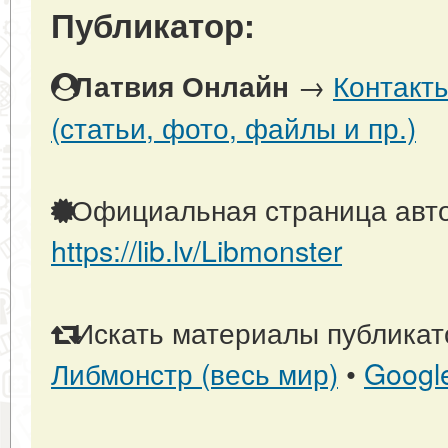
Публикатор:
→
Контакт
Латвия Онлайн
(статьи, фото, файлы и пр.)
Официальная страница авто
https://lib.lv/Libmonster
Искать материалы публикато
Либмонстр (весь мир)
•
Googl