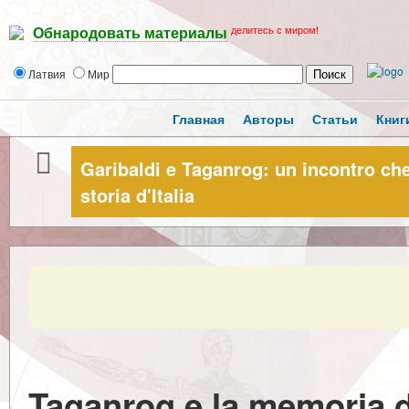
делитесь с миром!
Обнародовать материалы
Латвия
Мир
Главная
Авторы
Статьи
Книг
Garibaldi e Taganrog: un incontro che
storia d'Italia
Taganrog e la memoria de