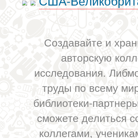
США-Великобрит
Создавайте и хран
авторскую колл
исследования. Либм
труды по всему мир
библиотеки-партнеры,
сможете делиться с
коллегами, ученика