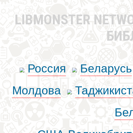
LIBMONSTER NETW
БИБ
Россия
Беларусь
Молдова
Таджикист
Бе