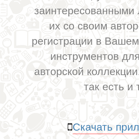
заинтересованными 
их со своим авто
регистрации в Вашем
инструментов для
авторской коллекции.
так есть и 
Скачать прил