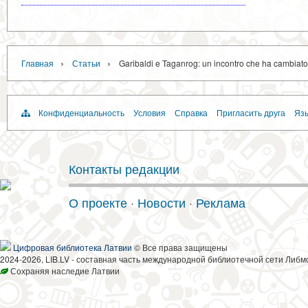
›
›
Главная
Статьи
Garibaldi e Taganrog: un incontro che ha cambiato il
Конфиденциальность
Условия
Справка
Пригласить друга
Язы
Контакты редакции
О проекте
·
Новости
·
Реклама
Цифровая библиотека Латвии
© Все права защищены
2024-2026, LIB.LV - составная часть международной библиотечной сети Либм
Сохраняя наследие Латвии