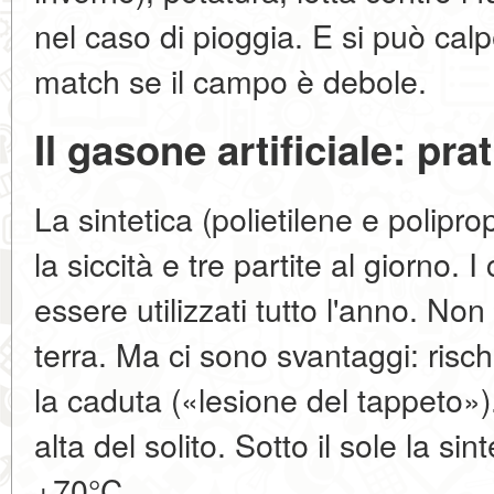
nel caso di pioggia. E si può cal
match se il campo è debole.
Il gasone artificiale: pra
La sintetica (polietilene e polipro
la siccità e tre partite al giorno. 
essere utilizzati tutto l'anno. No
terra. Ma ci sono svantaggi: risc
la caduta («lesione del tappeto»).
alta del solito. Sotto il sole la si
+70°C.