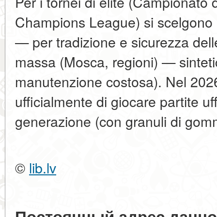
Per i tornei di élite (Campionat
Champions League) si scelgono il
— per tradizione e sicurezza delle
massa (Mosca, regioni) — sinteti
manutenzione costosa). Nel 202
ufficialmente di giocare partite uff
generazione (con granuli di gom
©
lib.lv
Постоянный адрес данно