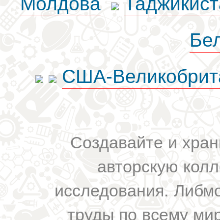
Молдова
Таджикист
Бе
США-Великобрит
Создавайте и хран
авторскую колл
исследования. Либм
труды по всему мир