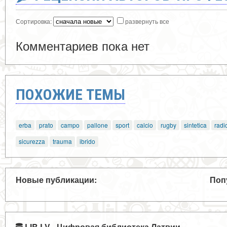
Сортировка:
развернуть все
Комментариев пока нет
ПОХОЖИЕ ТЕМЫ
erba
prato
campo
pallone
sport
calcio
rugby
sintetica
radi
sicurezza
trauma
ibrido
Новые публикации:
Поп
LIB.LV - Цифровая библиотека Латвии