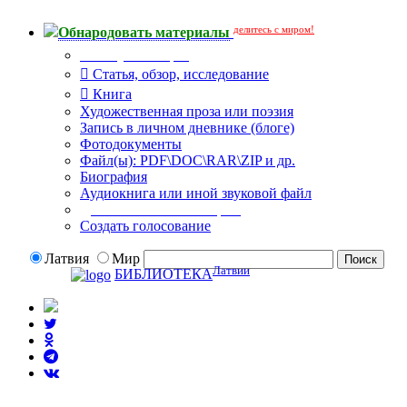
делитесь с миром!
Обнародовать материалы
Тип публикации
Статья, обзор, исследование
Книга
Художественная проза или поэзия
Запись в личном дневнике (блоге)
Фотодокументы
Файл(ы): PDF\DOC\RAR\ZIP и др.
Биография
Аудиокнига или иной звуковой файл
Дополнительные опции:
Создать голосование
Латвия
Мир
Латвии
БИБЛИОТЕКА