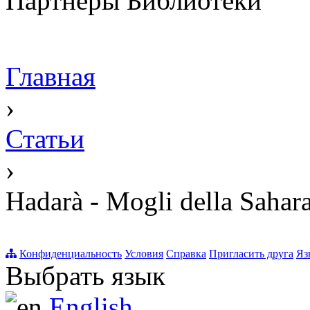
Партнёры Библиотеки
Главная
›
Статьи
›
Hadarà - Mogli della Sahar
Конфиденциальность
Условия
Справка
Пригласить друга
Яз
Выбрать язык
English