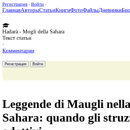
Регистрация
·
Войти
·
Главная
Авторы
Статьи
Книги
Фото
Файлы
Дневники
Би
Hadarà - Mogli della Sahara
Текст статьи
·
Комментарии
Регистрация
Войти
Leggende di Maugli nella 
Sahara: quando gli struz