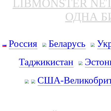
LIBMONSTER N
ОДНА Б
Россия
Беларусь
Ук
Таджикистан
Эстон
США-Великобрит