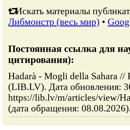
Искать материалы публикат
Либмонстр (весь мир)
•
Goog
Постоянная ссылка для на
цитирования):
Hadarà - Mogli della Sahara /
(LIB.LV). Дата обновления: 3
https://lib.lv/m/articles/view/
(дата обращения: 08.08.2026)