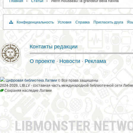
›
›
Главная
Статьи
Henri Rousseau: la grandeur della naività
Конфиденциальность
Условия
Справка
Пригласить друга
Язы
Контакты редакции
О проекте
·
Новости
·
Реклама
Цифровая библиотека Латвии
© Все права защищены
2024-2026, LIB.LV - составная часть международной библиотечной сети Либм
Сохраняя наследие Латвии
LIBMONSTER NETW