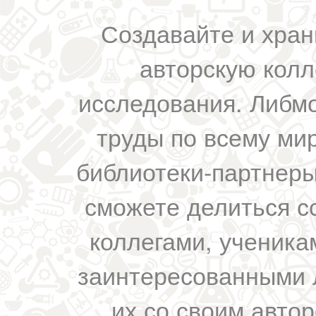
Создавайте и хран
авторскую колл
исследования. Либм
труды по всему мир
библиотеки-партнеры,
сможете делиться с
коллегами, ученика
заинтересованными 
их со своим авто