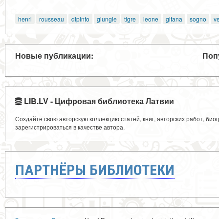
henri
rousseau
dipinto
giungle
tigre
leone
gitana
sogno
v
Новые публикации:
Поп
LIB.LV - Цифровая библиотека Латвии
Создайте свою авторскую коллекцию статей, книг, авторских работ, би
зарегистрироваться в качестве автора.
ПАРТНЁРЫ БИБЛИОТЕКИ