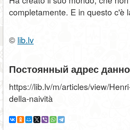
completamente. E in questo c'è 
©
lib.lv
Постоянный адрес данно
https://lib.lv/m/articles/view/He
della-naività