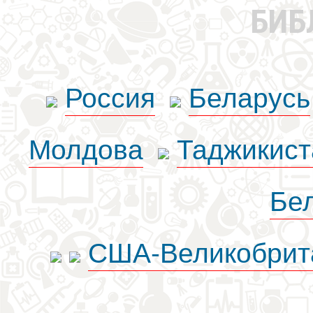
БИБ
Россия
Беларусь
Молдова
Таджикист
Бе
США-Великобрит