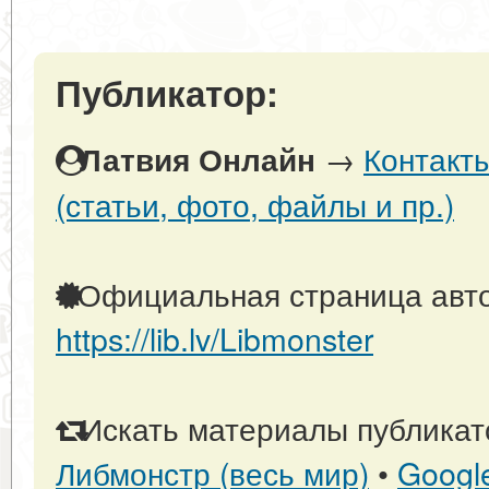
Публикатор:
→
Контакт
Латвия Онлайн
(статьи, фото, файлы и пр.)
Официальная страница авто
https://lib.lv/Libmonster
Искать материалы публикато
Либмонстр (весь мир)
•
Googl