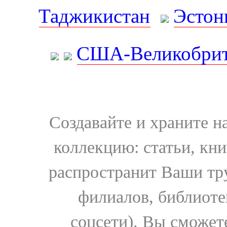
Таджикистан
Эстон
США-Великобрит
Создавайте и храните 
коллекцию: статьи, кн
распространит Ваши тру
филиалов, библиоте
соцсети). Вы сможет