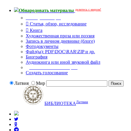
делитесь с миром!
Обнародовать материалы
Тип публикации
Статья, обзор, исследование
Книга
Художественная проза или поэзия
Запись в личном дневнике (блоге)
Фотодокументы
Файл(ы): PDF\DOC\RAR\ZIP и др.
Биография
Аудиокнига или иной звуковой файл
Дополнительные опции:
Создать голосование
Латвия
Мир
Латвии
БИБЛИОТЕКА