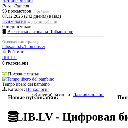
Латвия Онлайн
Рига, Латвия
93 просмотров
→
рейтинг
07.12.2025 (242 дней(я) назад)
Психология
→
другие рубрики
0 подписчиков
Все статьи автора на Либмонстре
Официальная страница:
https://lib.lv/Libmonster
Рейтинг





0 голос(а,ов)
Похожие статьи
Tempo libero del bambino
Tempo libero del bambino
Каталог:
Психология
63 дней(я) назад
·
от
Латвия Онлайн
Новые публикации:
Поп
LIB.LV - Цифровая б