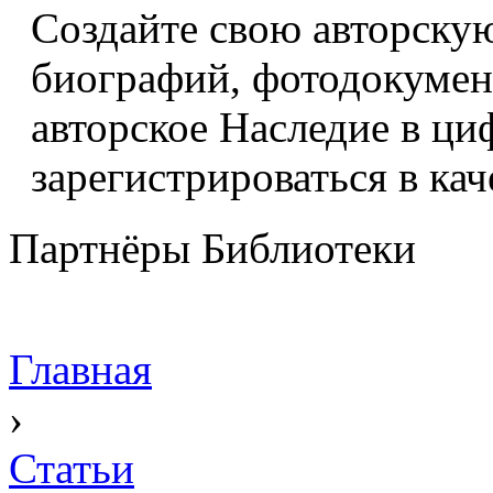
Создайте свою авторскую
биографий, фотодокумент
авторское Наследие в ци
зарегистрироваться в кач
Партнёры Библиотеки
Главная
›
Статьи