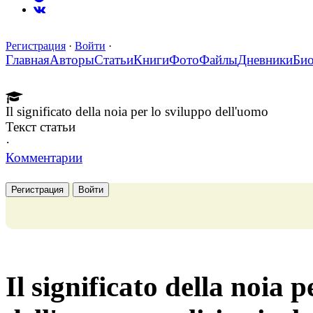
Регистрация
·
Войти
·
Главная
Авторы
Статьи
Книги
Фото
Файлы
Дневники
Би
Il significato della noia per lo sviluppo dell'uomo
Текст статьи
·
Комментарии
Регистрация
Войти
Il significato della noia p