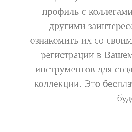
профиль с коллегами
другими заинтере
ознакомить их со свои
регистрации в Вашем
инструментов для соз
коллекции. Это бесплат
буд