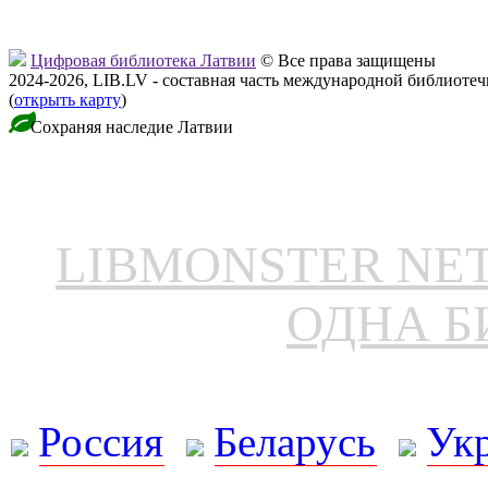
Цифровая библиотека Латвии
© Все права защищены
2024-2026, LIB.LV - составная часть международной библиоте
(
открыть карту
)
Сохраняя наследие Латвии
LIBMONSTER N
ОДНА Б
Россия
Беларусь
Ук