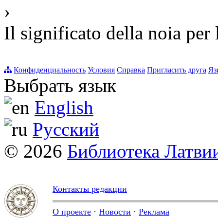
›
Il significato della noia pe
Конфиденциальность
Условия
Справка
Пригласить друга
Яз
Выбрать язык
English
Русский
© 2026
Библиотека Латви
Контакты редакции
О проекте
·
Новости
·
Реклама