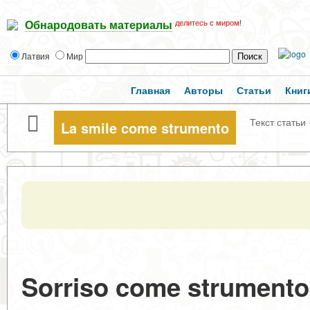
делитесь с миром!
Обнародовать материалы
Латвия
Мир
Главная
Авторы
Статьи
Книг
Текст статьи
La smile come strumento
Sorriso come strumento d