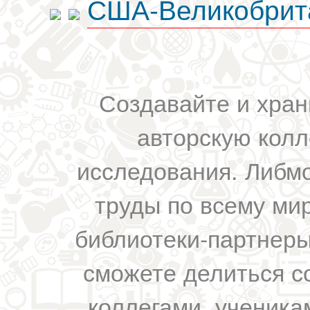
США-Великобрит
Создавайте и хран
авторскую колл
исследования. Либм
труды по всему мир
библиотеки-партнеры,
сможете делиться с
коллегами, ученика