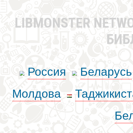
LIBMONSTER NETW
БИБ
Россия
Беларусь
Молдова
Таджикист
Бе