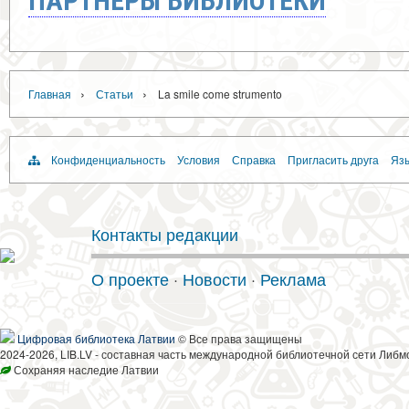
ПАРТНЁРЫ БИБЛИОТЕКИ
›
›
Главная
Статьи
La smile come strumento
Конфиденциальность
Условия
Справка
Пригласить друга
Язы
Контакты редакции
О проекте
·
Новости
·
Реклама
Цифровая библиотека Латвии
© Все права защищены
2024-2026, LIB.LV - составная часть международной библиотечной сети Либм
Сохраняя наследие Латвии