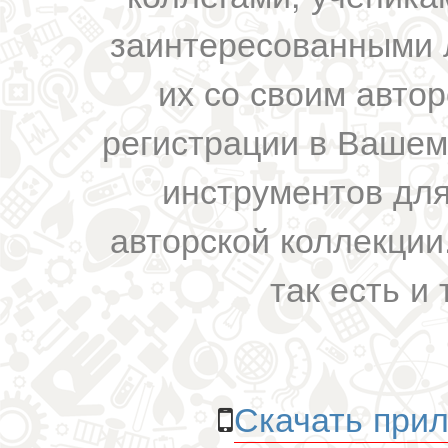
заинтересованными 
их со своим авто
регистрации в Вашем
инструментов для
авторской коллекции.
так есть и 
Скачать прил