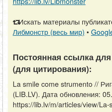
https://lib.lv/Libmonster
Искать материалы публикато
Либмонстр (весь мир)
•
Googl
Постоянная ссылка для
(для цитирования):
La smile come strumento // Ри
(LIB.LV). Дата обновления: 05
https://lib.lv/m/articles/view/L