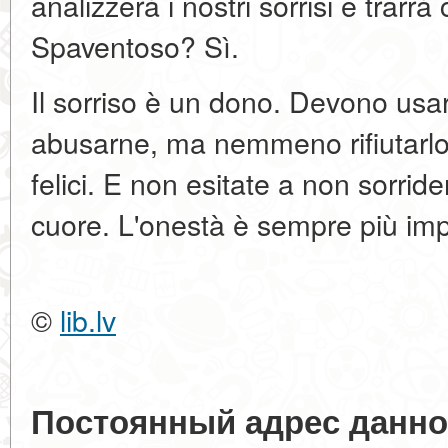
analizzerà i nostri sorrisi e trarrà
Spaventoso? Sì.
Il sorriso è un dono. Devono us
abusarne, ma nemmeno rifiutarlo.
felici. E non esitate a non sorrid
cuore. L'onestà è sempre più imp
©
lib.lv
Постоянный адрес данно