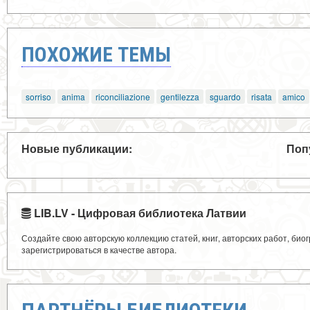
ПОХОЖИЕ ТЕМЫ
sorriso
anima
riconciliazione
gentilezza
sguardo
risata
amico
Новые публикации:
Поп
LIB.LV - Цифровая библиотека Латвии
Создайте свою авторскую коллекцию статей, книг, авторских работ, би
зарегистрироваться в качестве автора.