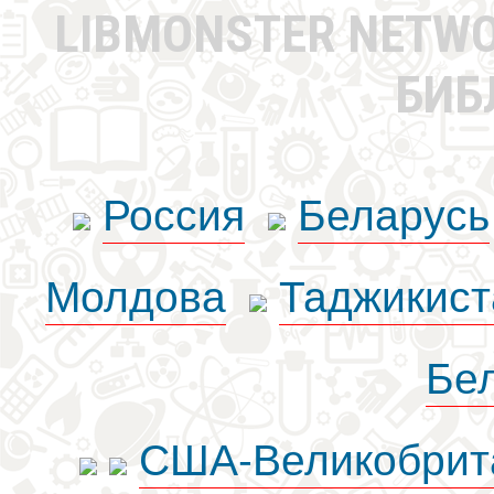
LIBMONSTER NETW
БИБ
Россия
Беларусь
Молдова
Таджикист
Бе
США-Великобрит