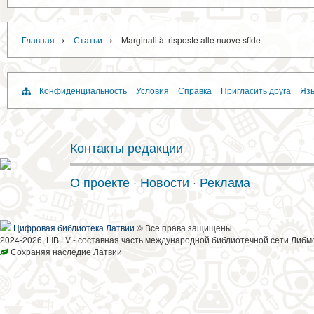
›
›
Главная
Статьи
Marginalità: risposte alle nuove sfide
Конфиденциальность
Условия
Справка
Пригласить друга
Язы
Контакты редакции
О проекте
·
Новости
·
Реклама
Цифровая библиотека Латвии
© Все права защищены
2024-2026, LIB.LV - составная часть международной библиотечной сети Либм
Сохраняя наследие Латвии