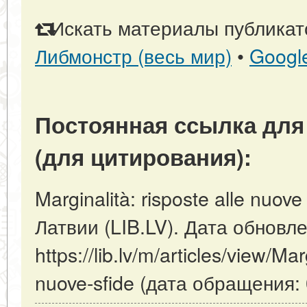
Искать материалы публикато
Либмонстр (весь мир)
•
Googl
Постоянная ссылка для
(для цитирования):
Marginalità: risposte alle nuov
Латвии (LIB.LV). Дата обновл
https://lib.lv/m/articles/view/Mar
nuove-sfide (дата обращения: 