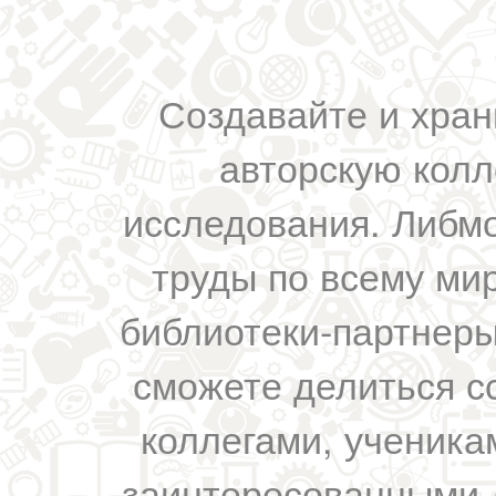
Создавайте и хран
авторскую колл
исследования. Либм
труды по всему мир
библиотеки-партнеры,
сможете делиться с
коллегами, ученика
заинтересованными 