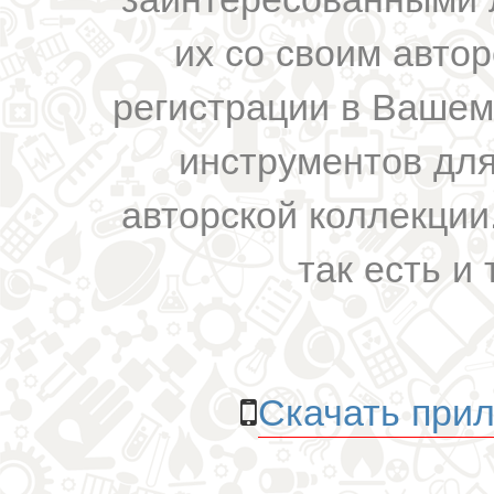
их со своим авто
регистрации в Вашем
инструментов для
авторской коллекции.
так есть и 
Скачать прил