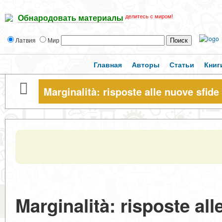
делитесь с миром!
Обнародовать материалы
Латвия
Мир
Главная
Авторы
Статьи
Книг
Marginalità: risposte alle nuove sfide
Marginalità: risposte all