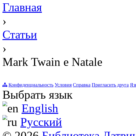
Главная
›
Статьи
›
Mark Twain e Natale
Конфиденциальность
Условия
Справка
Пригласить друга
Яз
Выбрать язык
English
Русский
© 2026
Библиотека Латви