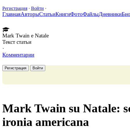
Регистрация
·
Войти
·
Главная
Авторы
Статьи
Книги
Фото
Файлы
Дневники
Би
Mark Twain e Natale
Текст статьи
·
Комментарии
Регистрация
Войти
Mark Twain su Natale: sc
ironia americana