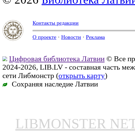
Контакты редакции
О проекте
·
Новости
·
Реклама
Цифровая библиотека Латвии
© Все п
2024-2026, LIB.LV - составная часть м
сети Либмонстр (
открыть карту
)
Сохраняя наследие Латвии
LIBMONSTER N