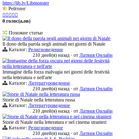
https://lib.lv/Libmonster
Рейтинг





0 голос(а,ов)
Похожие статьи
Il dono della parola negli animali nei giorni di Natale
Il dono della parola negli animali nei giorni di Natale
Каталог:
Религиоведение
210 дней(я) назад
·
от
Латвия Онлайн
Immagine della forza oscura nei giorni delle festività
nella letteratura e nell'arte
Immagine della forza malvagia nei giorni delle festività
nella letteratura e nell'arte
Каталог:
Литературоведение
210 дней(я) назад
·
от
Латвия Онлайн
Storie di Natale nella letteratura russa
Storie di Natale nella letteratura russa
Каталог:
Литературоведение
210 дней(я) назад
·
от
Латвия Онлайн
Storie di Natale nella letteratura e nel cinema stranieri
Storie di Natale nella letteratura e nel cinema stranieri
Каталог:
Религиоведение
210 дней(я) назад
·
от
Латвия Онлайн
Natale nelle opere di A.S. Pushkin