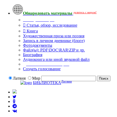
делитесь с миром!
Обнародовать материалы
Тип публикации
Статья, обзор, исследование
Книга
Художественная проза или поэзия
Запись в личном дневнике (блоге)
Фотодокументы
Файл(ы): PDF\DOC\RAR\ZIP и др.
Биография
Аудиокнига или иной звуковой файл
Дополнительные опции:
Создать голосование
Латвия
Мир
Латвии
БИБЛИОТЕКА