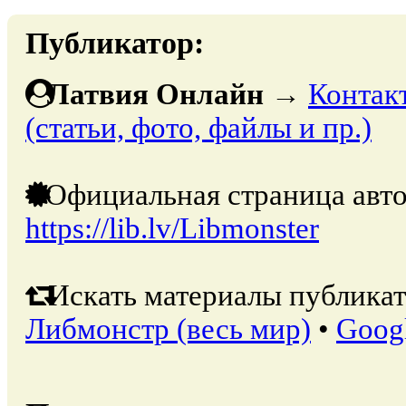
Публикатор:
Латвия Онлайн
→
Контак
(статьи, фото, файлы и пр.)
Официальная страница авто
https://lib.lv/Libmonster
Искать материалы публикат
Либмонстр (весь мир)
•
Goog