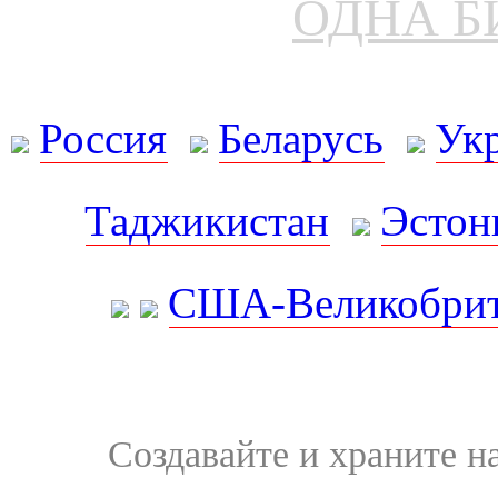
ОДНА Б
Россия
Беларусь
Ук
Таджикистан
Эстон
США-Великобрит
Создавайте и храните 