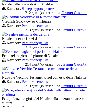
Natale nelle opere di A.S. Pushkin
Каталог:
Литературоведение
212 дней(я) назад
·
от
Латвия Онлайн
Vladimir Solovyov su Riforma Natalizia
Vladimir Solovyov su Christmas
Каталог:
Религиоведение
213 дней(я) назад
·
от
Латвия Онлайн
Natale e memoria dei defunti
Natale e memoria dei defunti
Каталог:
Религиоведение
214 дней(я) назад
·
от
Латвия Онлайн
Fede nel magico nel periodo di Natale
Fede nel magico nel giorno di Natale
Каталог:
Религиоведение
214 дней(я) назад
·
от
Латвия Онлайн
Nuovo e Vecchio Testamento nel contesto della
Natività
Nuovo e Vecchio Testamento nel contesto della Natività
Каталог:
Религиоведение
219 дней(я) назад
·
от
Латвия Онлайн
Pace, silenzio e gioia del Natale nella letteratura, arte
e cultura
Pace, silenzio e gioia del Natale nella letteratura, arte e
cultura