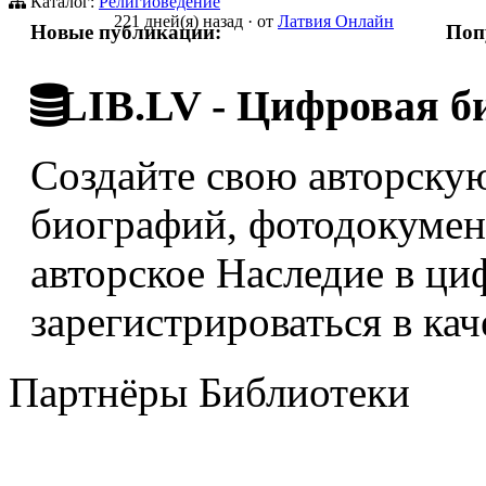
Каталог:
Религиоведение
221 дней(я) назад
·
от
Латвия Онлайн
Новые публикации:
Поп
LIB.LV - Цифровая б
Создайте свою авторскую
биографий, фотодокумент
авторское Наследие в ци
зарегистрироваться в кач
Партнёры Библиотеки