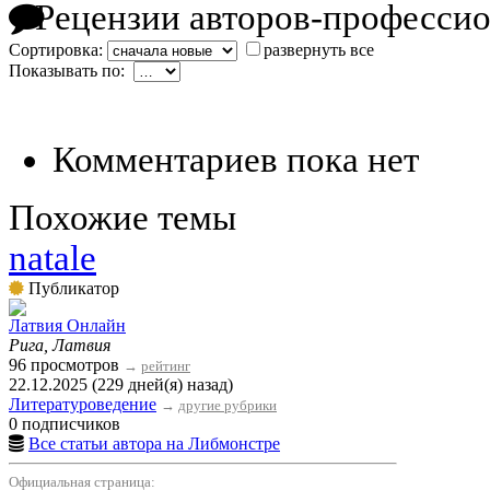
Рецензии авторов-професси
Сортировка:
развернуть все
Показывать по:
Комментариев пока нет
Похожие темы
natale
Публикатор
Латвия Онлайн
Рига, Латвия
96 просмотров
→
рейтинг
22.12.2025 (229 дней(я) назад)
Литературоведение
→
другие рубрики
0 подписчиков
Все статьи автора на Либмонстре
Официальная страница: