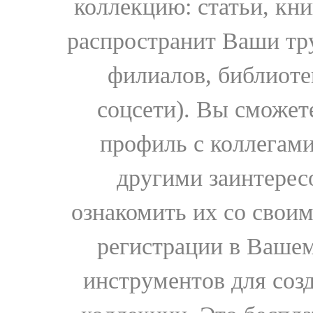
коллекцию: статьи, кн
распространит Ваши тру
филиалов, библиоте
соцсети). Вы сможет
профиль с коллегами
другими заинтере
ознакомить их со свои
регистрации в Вашем
инструментов для соз