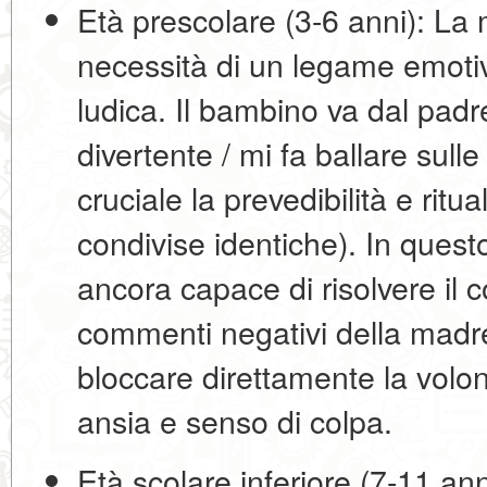
Età prescolare (3-6 anni):
La m
necessità di un legame emotivo
ludica
. Il bambino va dal pad
divertente / mi fa ballare sulle 
cruciale la
prevedibilità e ritual
condivise identiche). In quest
ancora capace di risolvere il con
commenti negativi della madr
bloccare direttamente la volon
ansia e senso di colpa.
Età scolare inferiore (7-11 ann