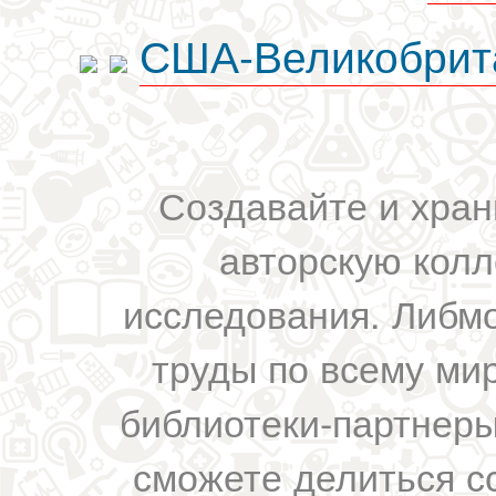
США-Великобрит
Создавайте и хран
авторскую колл
исследования. Либм
труды по всему мир
библиотеки-партнеры,
сможете делиться с