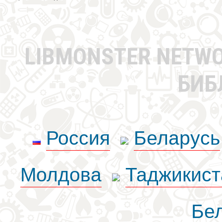
LIBMONSTER NETW
БИБ
Россия
Беларусь
Молдова
Таджикист
Бе