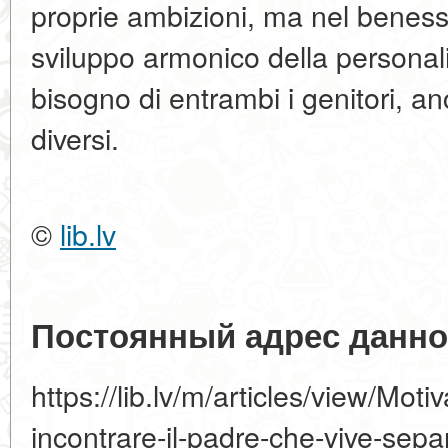
proprie ambizioni, ma nel beness
sviluppo armonico della personal
bisogno di entrambi i genitori, an
diversi.
©
lib.lv
Постоянный адрес данно
https://lib.lv/m/articles/view/Mot
incontrare-il-padre-che-vive-sepa