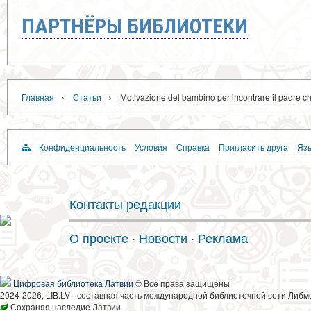
ПАРТНЁРЫ БИБЛИОТЕКИ
›
›
Главная
Статьи
Motivazione del bambino per incontrare il padre c
Конфиденциальность
Условия
Справка
Пригласить друга
Язы
Контакты редакции
О проекте
·
Новости
·
Реклама
Цифровая библиотека Латвии
© Все права защищены
2024-2026, LIB.LV - составная часть международной библиотечной сети Либм
Сохраняя наследие Латвии