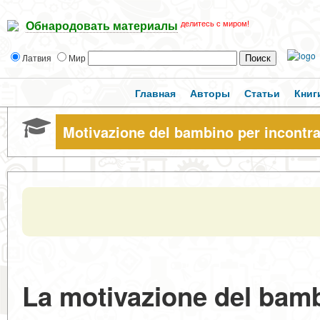
делитесь с миром!
Обнародовать материалы
Латвия
Мир
Главная
Авторы
Статьи
Книг
Motivazione del bambino per incontrar
La motivazione del bambi