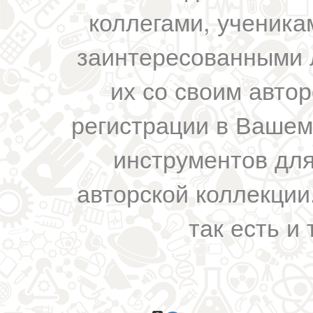
коллегами, ученика
заинтересованными 
их со своим авто
регистрации в Вашем
инструментов для
авторской коллекции.
так есть и 