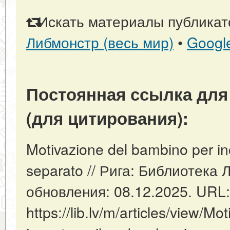
Искать материалы публикато
Либмонстр (весь мир)
•
Googl
Постоянная ссылка для
(для цитирования):
Motivazione del bambino per inc
separato // Рига: Библиотека 
обновления: 08.12.2025. URL:
https://lib.lv/m/articles/view/M