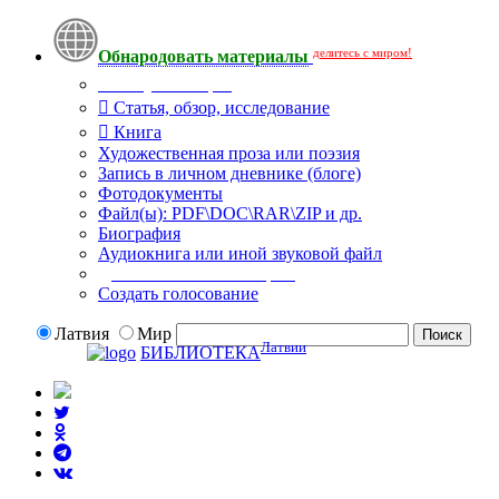
делитесь с миром!
Обнародовать материалы
Тип публикации
Статья, обзор, исследование
Книга
Художественная проза или поэзия
Запись в личном дневнике (блоге)
Фотодокументы
Файл(ы): PDF\DOC\RAR\ZIP и др.
Биография
Аудиокнига или иной звуковой файл
Дополнительные опции:
Создать голосование
Латвия
Мир
Латвии
БИБЛИОТЕКА