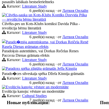
pasaulēs labākais bestselerieltneks
Каталог:
Literature Study
6 дней(я) назад
·
от
Латвия Онлайн
Cilvēks-sauka un Kots-Klubs Komīks Dzevida Pilka
— revolūcija bērnu literatūrā
Cilvēks-pes un Kots-Klubs komiksi Davida Pilka -
revolūcija bērnu literatūrā
Каталог:
Literature Study
6 дней(я) назад
·
от
Латвия Онлайн
Parado�mija autentiskuma, vai Dorkas Reičela Renē
Rasela Dienas grāmatas efekts
Paradoķsis autentitātes, vai Dorkas Rečelas Renes
Рассела Dienas grāmata efekts
Каталог:
Literature Study
6 дней(я) назад
·
от
Латвия Онлайн
Paradoxs spēka zilgtāja grāmatās Jeffa Kinnija
Parado�ces silveskaļa spēka Džefa Kinnija grāmatās
Каталог:
Literature Study
6 дней(я) назад
·
от
Латвия Онлайн
Evolūcija kanoju: vēsture un modernitāte
Evolūcija kanoju: vēsture un modernitāte
Каталог:
Cultural Studies
7 дней(я) назад
·
от
Латвия Онлайн
Новые публикации:
Поп