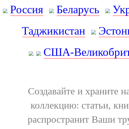
Россия
Беларусь
Ук
Таджикистан
Эстон
США-Великобрит
Создавайте и храните 
коллекцию: статьи, кн
распространит Ваши тру