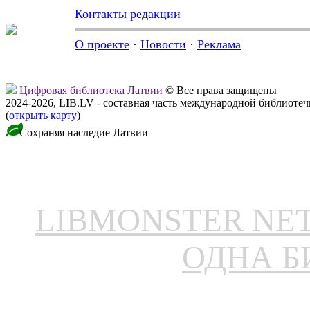
Контакты редакции
О проекте
·
Новости
·
Реклама
Цифровая библиотека Латвии
© Все права защищены
2024-2026, LIB.LV - составная часть международной библиоте
(
открыть карту
)
Сохраняя наследие Латвии
LIBMONSTER N
ОДНА Б