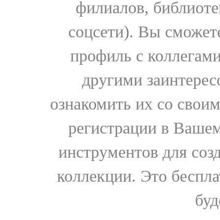
филиалов, библиоте
соцсети). Вы сможет
профиль с коллегами
другими заинтере
ознакомить их со свои
регистрации в Вашем
инструментов для соз
коллекции. Это бесплат
буд