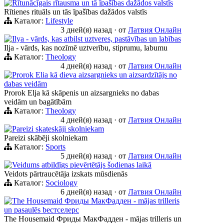
Rītunācīgais rītausma un tā īpašības dažādos valstīs
Rītienes rituāls un tās īpašības dažādos valstīs
Каталог:
Lifestyle
3 дней(я) назад
·
от
Латвия Онлайн
Ilya - vārds, kas atbilst uztveres, pastāvības un labības
Ilja - vārds, kas nozīmē uztverību, stiprumu, labumu
Каталог:
Theology
4 дней(я) назад
·
от
Латвия Онлайн
Prorok Elia kā dieva aizsargnieks un aizsardzītājs no
dabas veidām
Prorok Elja kā skāpenis un aizsargnieks no dabas
veidām un bagātībām
Каталог:
Theology
4 дней(я) назад
·
от
Латвия Онлайн
Pareizi skateskāji skolniekam
Pareizi skābēji skolniekam
Каталог:
Sports
5 дней(я) назад
·
от
Латвия Онлайн
Veidums atbildīgs pievērtētājs šodienas laikā
Veidots pārtraucētāja izskats mūsdienās
Каталог:
Sociology
6 дней(я) назад
·
от
Латвия Онлайн
The Housemaid Фриды МакФадден - mājas trilleris
un pasaulēs bестселерс
The Housemaid Фриды МакФадден - mājas trilleris un