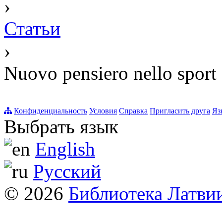
›
Статьи
›
Nuovo pensiero nello sport
Конфиденциальность
Условия
Справка
Пригласить друга
Яз
Выбрать язык
English
Русский
© 2026
Библиотека Латви