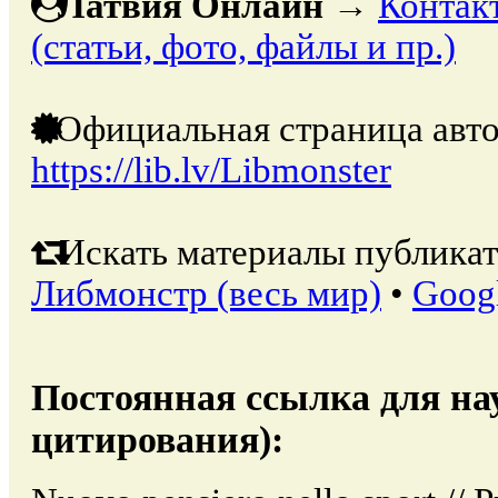
Латвия Онлайн
→
Контак
(статьи, фото, файлы и пр.)
Официальная страница авто
https://lib.lv/Libmonster
Искать материалы публикат
Либмонстр (весь мир)
•
Goog
Постоянная ссылка для на
цитирования):