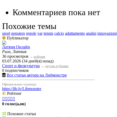
Комментариев пока нет
Похожие темы
sport
pensiero
regole
var
tennis
calcio
adattamento
analisi
innovazioni
Публикатор
Латвия Онлайн
Рига, Латвия
36 просмотров
→
рейтинг
03.07.2026 (34 дней(я) назад)
Спорт и физкультура
→
другие рубрики
0 подписчиков
Все статьи автора на Либмонстре
Официальная страница:
https://lib.lv/Libmonster
Рейтинг





0 голос(а,ов)
Похожие статьи