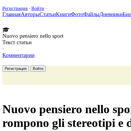
Регистрация
·
Войти
·
Главная
Авторы
Статьи
Книги
Фото
Файлы
Дневники
Би
Nuovo pensiero nello sport
Текст статьи
·
Комментарии
Регистрация
Войти
Nuovo pensiero nello spor
rompono gli stereotipi e 