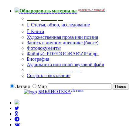
делитесь с миром!
Обнародовать материалы
Тип публикации
Статья, обзор, исследование
Книга
Художественная проза или поэзия
Запись в личном дневнике (блоге)
Фотодокументы
Файл(ы): PDF\DOC\RAR\ZIP и др.
Биография
Аудиокнига или иной звуковой файл
Дополнительные опции:
Создать голосование
Латвия
Мир
Латвии
БИБЛИОТЕКА