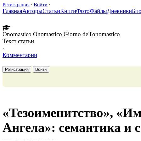
Регистрация
·
Войти
·
Главная
Авторы
Статьи
Книги
Фото
Файлы
Дневники
Би
Onomastico Onomastico Giorno dell'onomastico
Текст статьи
·
Комментарии
Регистрация
Войти
«Тезоименитство», «И
Ангела»: семантика и 