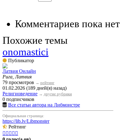
Комментариев пока нет
Похожие темы
onomastici
Публикатор
Латвия Онлайн
Рига, Латвия
79 просмотров
→
рейтинг
01.02.2026 (189 дней(я) назад)
Религиоведение
→
другие рубрики
0 подписчиков
Все статьи автора на Либмонстре
Официальная страница:
https://lib.lv/Libmonster
Рейтинг





0 голос(а,ов)