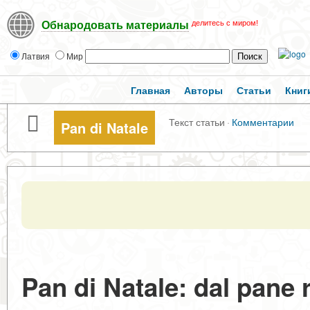
делитесь с миром!
Обнародовать материалы
Латвия
Мир
Главная
Авторы
Статьи
Книг
Текст статьи
·
Комментарии
Pan di Natale
Pan di Natale: dal pane r