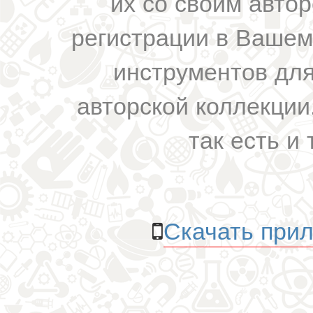
их со своим авто
регистрации в Вашем
инструментов для
авторской коллекции.
так есть и 
Скачать прил