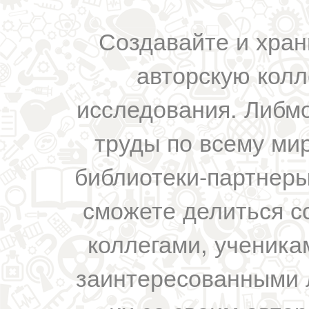
Создавайте и хран
авторскую колл
исследования. Либм
труды по всему мир
библиотеки-партнеры,
сможете делиться с
коллегами, ученика
заинтересованными 