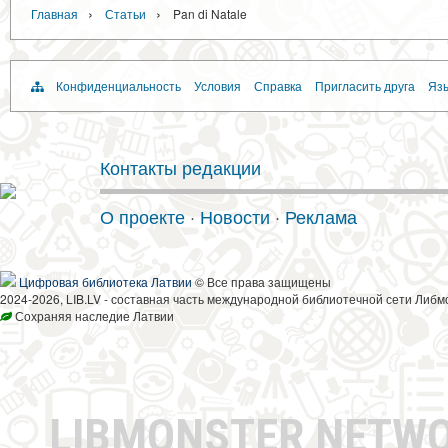
›
›
Главная
Статьи
Pan di Natale
Конфиденциальность
Условия
Справка
Пригласить друга
Язы
Контакты редакции
О проекте
·
Новости
·
Реклама
Цифровая библиотека Латвии
© Все права защищены
2024-2026, LIB.LV - составная часть международной библиотечной сети Либм
Сохраняя наследие Латвии
LIBMONSTER NETW