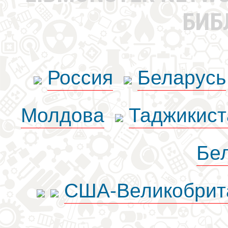
БИБ
Россия
Беларусь
Молдова
Таджикист
Бе
США-Великобрит