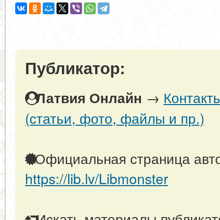
Публикатор:
→
Контакт
Латвия Онлайн
(статьи, фото, файлы и пр.)
Официальная страница авто
https://lib.lv/Libmonster
Искать материалы публикато