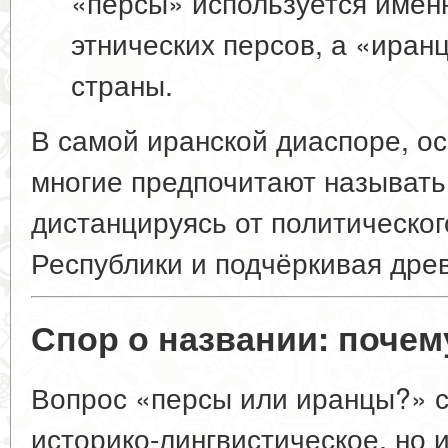
«персы» используется имен
этнических персов, а «иран
страны.
В самой иранской диаспоре, о
многие предпочитают называть
дистанцируясь от политическо
Республики и подчёркивая древ
Спор о названии: почем
Вопрос «персы или иранцы?» с
историко-лингвистическое, но 