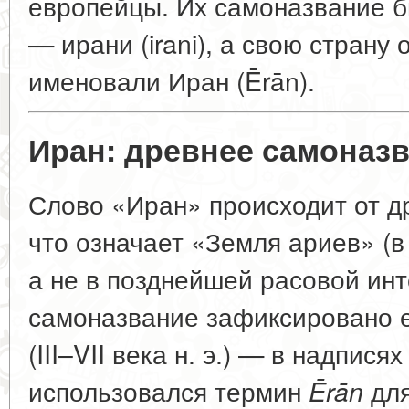
европейцы. Их самоназвание б
—
ирани
(irani), а свою страну
именовали
Иран
(Ērān).
Иран: древнее самоназ
Слово «Иран» происходит от д
что означает «Земля ариев» (в
а не в позднейшей расовой инт
самоназвание зафиксировано е
(III–VII века н. э.) — в надпися
использовался термин
для
Ērān