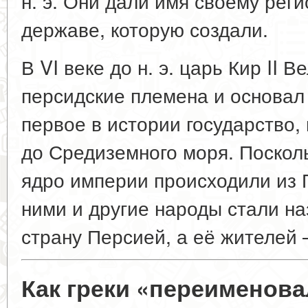
н. э. Они дали имя своему реги
державе, которую создали.
В VI веке до н. э. царь Кир II 
персидские племена и основа
первое в истории государство,
до Средиземного моря. Поскол
ядро империи происходили из П
ними и другие народы стали н
страну
Персией
, а её жителей
Как греки «переименов