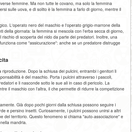
diverse femmine. Ma non tutte le covano, ma solo la femmina
i sulle uova, e di solito è la femmina a farlo di giorno, mentre il
ico. L'operato nero del maschio e l'operato grigio-marrone della
 della giornata: la femmina si mescola con l'erba secca di giorno,
 rischio di scoperta del nido da parte dei predatori. Inoltre, una
funziona come "assicurazione": anche se un predatore distrugge
cita
a riproduzione. Dopo la schiusa dei pulcini, entrambi i genitori li
ponsabilità è del maschio. Porta i pulcini attraverso i pascoli,
redatori e li nasconde sotto le sue ali in caso di pericolo. La
e il maschio con l'altra, il che permette di ridurre la competizione
pidamente. Già dopo pochi giorni dalla schiusa possono seguire i
e e persino insetti. Curiosamente, i pulcini possono unirsi a altri
one del territorio. Questo fenomeno si chiama "auto-associazione" e
 nella mandria.