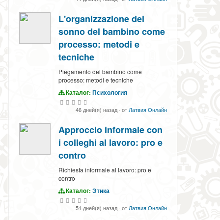
L'organizzazione del
sonno del bambino come
processo: metodi e
tecniche
Piegamento del bambino come
processo: metodi e tecniche
Каталог:
Психология
46 дней(я) назад
·
от
Латвия Онлайн
Approccio informale con
i colleghi al lavoro: pro e
contro
Richiesta informale al lavoro: pro e
contro
Каталог:
Этика
51 дней(я) назад
·
от
Латвия Онлайн