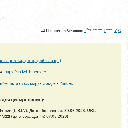
zzi
Кыргызстан
World
Похожие публикации:
L
L
Y
G
алы (статьи, фото, файлы и пр.)
ре:
https://lib.lv/Libmonster
ибмонстр (весь мир)
•
Google
•
Yandex
(для цитирования):
ка Латвии (LIB.LV). Дата обновления: 30.06.2026. URL:
li-struzzi (дата обращения: 07.08.2026).