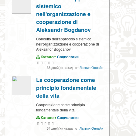
sistemico
nell'organizzazione e
cooperazione di
Aleksandr Bogdanov
Concetto dell'approccio sistemico
nell'organizzazione e cooperazione di
Aleksandr Bogdanov
Каталог:
Социология
33 дней(я) назад
·
от
Латвия Онлайн
La cooperazione come
principio fondamentale
della vita
Cooperazione come principio
fondamentale della vita
Каталог:
Социология
34 дней(я) назад
·
от
Латвия Онлайн