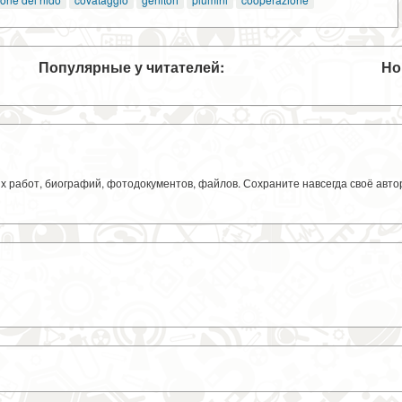
Популярные у читателей:
Но
ких работ, биографий, фотодокументов, файлов. Сохраните навсегда своё авт