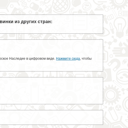
винки из других стран:
орское Наследие в цифровом виде.
Нажмите сюда
, чтобы