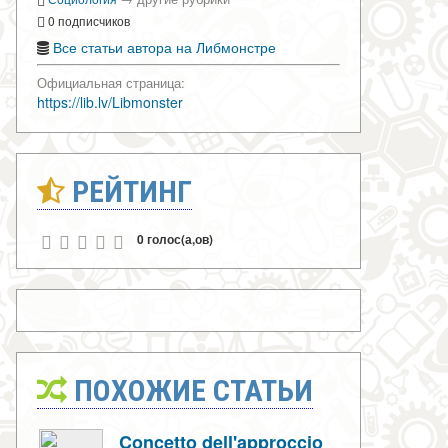
0 подписчиков
Все статьи автора на Либмонстре
Официальная страница:
https://lib.lv/Libmonster
РЕЙТИНГ
0 голос(а,ов)
ПОХОЖИЕ СТАТЬИ
Concetto dell'approccio