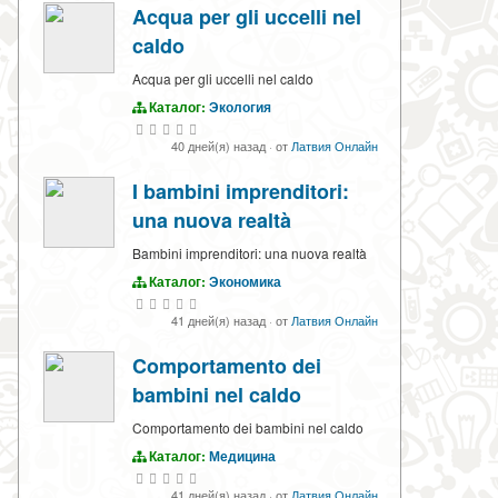
Acqua per gli uccelli nel
caldo
Acqua per gli uccelli nel caldo
Каталог:
Экология
40 дней(я) назад
·
от
Латвия Онлайн
I bambini imprenditori:
una nuova realtà
Bambini imprenditori: una nuova realtà
Каталог:
Экономика
41 дней(я) назад
·
от
Латвия Онлайн
Comportamento dei
bambini nel caldo
Comportamento dei bambini nel caldo
Каталог:
Медицина
41 дней(я) назад
·
от
Латвия Онлайн