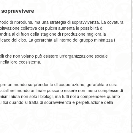
a sopravvivere
modo di riprodursi, ma una strategia di sopravvivenza. La covatura
oltivazione collettiva dei pulcini aumenta le possibilità di
ria al di fuori della stagione di riproduzione migliora la
ficace del cibo. La gerarchia all'interno del gruppo minimizza i
elli che non volano può esistere un'organizzazione sociale
 nella loro ecosistema.
i apre un mondo sorprendente di cooperazione, gerarchia e cura
i sociali nel mondo animale possono essere non meno complesse di
ismi aiuta non solo i biologi, ma tutti noi a comprendere quanto
si tipi quando si tratta di sopravvivenza e perpetuazione della