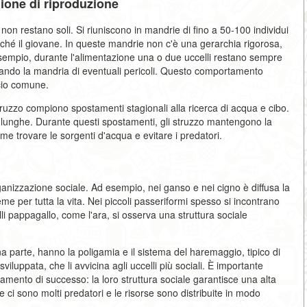
gione di riproduzione
 non restano soli. Si riuniscono in mandrie di fino a 50-100 individui
hé il giovane. In queste mandrie non c'è una gerarchia rigorosa,
sempio, durante l'alimentazione una o due uccelli restano sempre
sando la mandria di eventuali pericoli. Questo comportamento
icio comune.
truzzo compiono spostamenti stagionali alla ricerca di acqua e cibo.
 lunghe. Durante questi spostamenti, gli struzzo mantengono la
ome trovare le sorgenti d'acqua e evitare i predatori.
ganizzazione sociale. Ad esempio, nei ganso e nei cigno è diffusa la
per tutta la vita. Nei piccoli passeriformi spesso si incontrano
lli pappagallo, come l'ara, si osserva una struttura sociale
 parte, hanno la poligamia e il sistema del haremaggio, tipico di
iluppata, che li avvicina agli uccelli più sociali. È importante
amento di successo: la loro struttura sociale garantisce una alta
 ci sono molti predatori e le risorse sono distribuite in modo