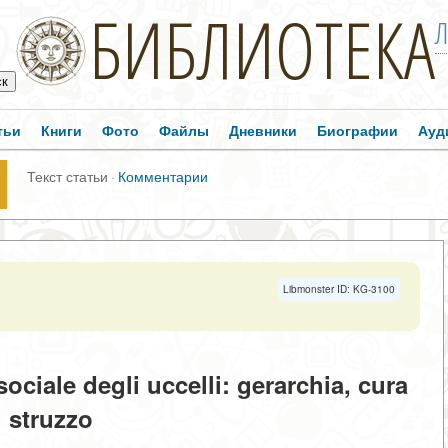
БИБЛИОТЕКА
Л
тьи
Книги
Фото
Файлы
Дневники
Биографии
Ауд
Текст статьи
·
Комментарии
Libmonster ID: KG-3100
ociale degli uccelli: gerarchia, cura
 struzzo