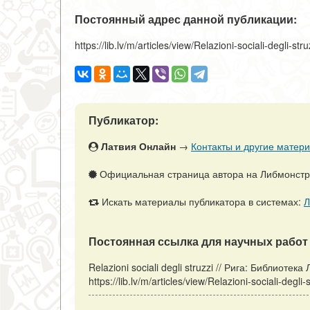
Постоянный адрес данной публикации:
https://lib.lv/m/articles/view/Relazioni-sociali-degli-stru
Публикатор:
Латвия Онлайн
→
Контакты и другие матери
Официальная страница автора на Либмонст
Искать материалы публикатора в системах:
Л
Постоянная ссылка для научных работ 
Relazioni sociali degli struzzi // Рига: Библиоте
https://lib.lv/m/articles/view/Relazioni-sociali-deg