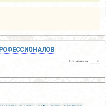
ПРОФЕССИОНАЛОВ
Показывать по:
ione del nido
covataggio
genitori
piumini
cooperazione