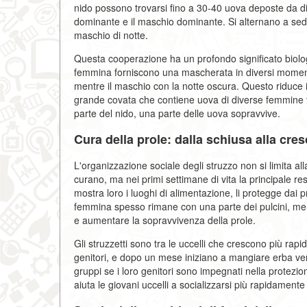
nido possono trovarsi fino a 30-40 uova deposte da 
dominante e il maschio dominante. Si alternano a seders
maschio di notte.
Questa cooperazione ha un profondo significato biolog
femmina forniscono una mascherata in diversi momenti
mentre il maschio con la notte oscura. Questo riduce il
grande covata che contiene uova di diverse femmine 
parte del nido, una parte delle uova sopravvive.
Cura della prole: dalla schiusa alla cres
L'organizzazione sociale degli struzzo non si limita all
curano, ma nei primi settimane di vita la principale res
mostra loro i luoghi di alimentazione, li protegge dai p
femmina spesso rimane con una parte dei pulcini, mentr
e aumentare la sopravvivenza della prole.
Gli struzzetti sono tra le uccelli che crescono più ra
genitori, e dopo un mese iniziano a mangiare erba verd
gruppi se i loro genitori sono impegnati nella protezi
aiuta le giovani uccelli a socializzarsi più rapidamente