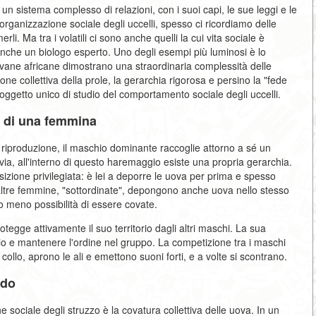
È un sistema complesso di relazioni, con i suoi capi, le sue leggi e le
rganizzazione sociale degli uccelli, spesso ci ricordiamo delle
rli. Ma tra i volatili ci sono anche quelli la cui vita sociale è
nche un biologo esperto. Uno degli esempi più luminosi è lo
savane africane dimostrano una straordinaria complessità delle
ione collettiva della prole, la gerarchia rigorosa e persino la "fede
 oggetto unico di studio del comportamento sociale degli uccelli.
ù di una femmina
di riproduzione, il maschio dominante raccoglie attorno a sé un
ia, all'interno di questo haremaggio esiste una propria gerarchia.
zione privilegiata: è lei a deporre le uova per prima e spesso
e altre femmine, "sottordinate", depongono anche uova nello stesso
no meno possibilità di essere covate.
egge attivamente il suo territorio dagli altri maschi. La sua
rio e mantenere l'ordine nel gruppo. La competizione tra i maschi
 collo, aprono le ali e emettono suoni forti, e a volte si scontrano.
ido
 sociale degli struzzo è la covatura collettiva delle uova. In un