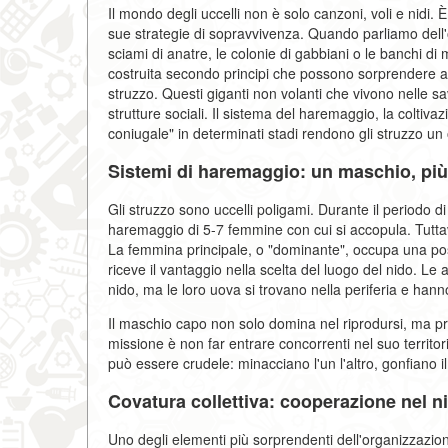
Il mondo degli uccelli non è solo canzoni, voli e nidi. 
sue strategie di sopravvivenza. Quando parliamo dell'o
sciami di anatre, le colonie di gabbiani o le banchi di me
costruita secondo principi che possono sorprendere a
struzzo. Questi giganti non volanti che vivono nelle 
strutture sociali. Il sistema del haremaggio, la coltivaz
coniugale" in determinati stadi rendono gli struzzo un
Sistemi di haremaggio: un maschio, pi
Gli struzzo sono uccelli poligami. Durante il periodo 
haremaggio di 5-7 femmine con cui si accopula. Tuttav
La femmina principale, o "dominante", occupa una posi
riceve il vantaggio nella scelta del luogo del nido. L
nido, ma le loro uova si trovano nella periferia e han
Il maschio capo non solo domina nel riprodursi, ma prot
missione è non far entrare concorrenti nel suo territo
può essere crudele: minacciano l'un l'altro, gonfiano il
Covatura collettiva: cooperazione nel n
Uno degli elementi più sorprendenti dell'organizzazione