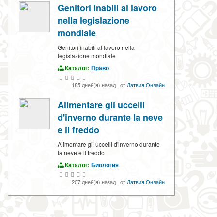
Genitori inabili al lavoro
nella legislazione
mondiale
Genitori inabili al lavoro nella
legislazione mondiale
Каталог:
Право
185 дней(я) назад
·
от
Латвия Онлайн
Alimentare gli uccelli
d'inverno durante la neve
e il freddo
Alimentare gli uccelli d'inverno durante
la neve e il freddo
Каталог:
Биология
207 дней(я) назад
·
от
Латвия Онлайн