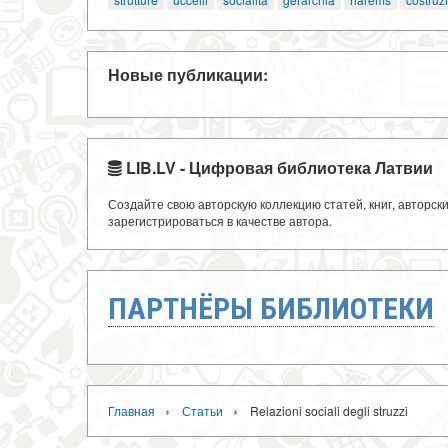
Новые публикации:
LIB.LV - Цифровая библиотека Латвии
Создайте свою авторскую коллекцию статей, книг, авторс
зарегистрироваться в качестве автора.
ПАРТНЁРЫ БИБЛИОТЕКИ
›
›
Главная
Статьи
Relazioni sociali degli struzzi