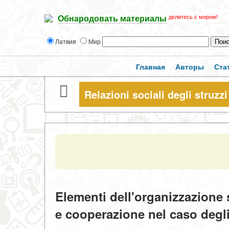
делитесь с миром!
Обнародовать материалы
Латвия
Мир
Главная
Авторы
Ста
Relazioni sociali degli struzzi
Elementi dell'organizzazione s
e cooperazione nel caso degli