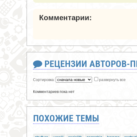
Комментарии:
РЕЦЕНЗИИ АВТОРОВ-
Сортировка:
развернуть все
Комментариев пока нет
ПОХОЖИЕ ТЕМЫ
strutture
uccelli
socialità
gerarchia
harems
costruz