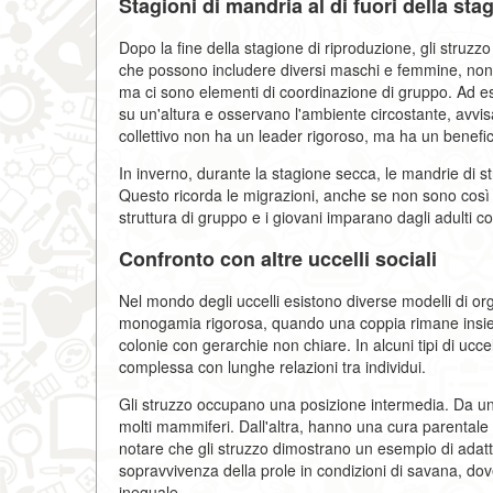
Stagioni di mandria al di fuori della sta
Dopo la fine della stagione di riproduzione, gli struzzo
che possono includere diversi maschi e femmine, nonc
ma ci sono elementi di coordinazione di gruppo. Ad e
su un'altura e osservano l'ambiente circostante, avvi
collettivo non ha un leader rigoroso, ma ha un benef
In inverno, durante la stagione secca, le mandrie di s
Questo ricorda le migrazioni, anche se non sono così
struttura di gruppo e i giovani imparano dagli adulti c
Confronto con altre uccelli sociali
Nel mondo degli uccelli esistono diverse modelli di or
monogamia rigorosa, quando una coppia rimane insieme 
colonie con gerarchie non chiare. In alcuni tipi di ucce
complessa con lunghe relazioni tra individui.
Gli struzzo occupano una posizione intermedia. Da una
molti mammiferi. Dall'altra, hanno una cura parentale sv
notare che gli struzzo dimostrano un esempio di adatt
sopravvivenza della prole in condizioni di savana, dove
ineguale.